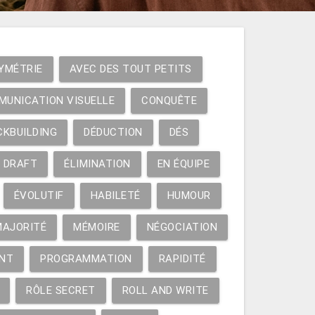
YMÉTRIE
AVEC DES TOUT PETITS
MUNICATION VISUELLE
CONQUÊTE
CKBUILDING
DÉDUCTION
DÉS
DRAFT
ÉLIMINATION
EN ÉQUIPE
ÉVOLUTIF
HABILETÉ
HUMOUR
MAJORITÉ
MÉMOIRE
NÉGOCIATION
NT
PROGRAMMATION
RAPIDITÉ
RÔLE SECRET
ROLL AND WRITE