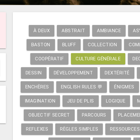
À DEUX
ABSTRAIT
AMBIANCE
AS
BASTON
BLUFF
COLLECTION
COM
COOPÉRATIF
CULTURE GÉNÉRALE
DE
DESSIN
DÉVELOPPEMENT
DEXTÉRITÉ
ENCHÈRES
ENGLISH RULES 💬
ÉNIGMES
IMAGINATION
JEU DE PLIS
LOGIQUE
OBJECTIF SECRET
PARCOURS
PLACEME
REFLEXES
RÈGLES SIMPLES
RESSOURCES