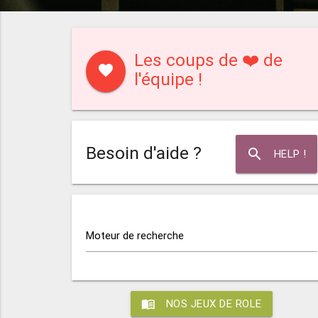
Les coups de ❤️ de
favorite
l'équipe !
Besoin d'aide ?
search
HELP !
Moteur de recherche
menu_book
NOS JEUX DE ROLE