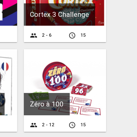
Cortex 3 Challenge
group
access_time
2 - 6
15
Zéro à 100
group
access_time
2 - 12
15