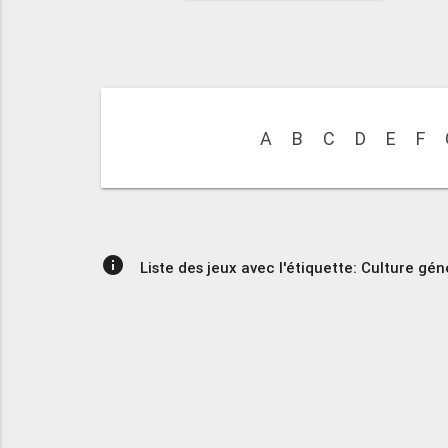
A
B
C
D
E
F
info
Liste des jeux avec l'étiquette: Culture gén