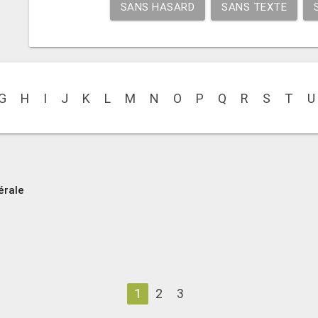
SANS HASARD
SANS TEXTE
G
H
I
J
K
L
M
N
O
P
Q
R
S
T
U
érale
1
2
3