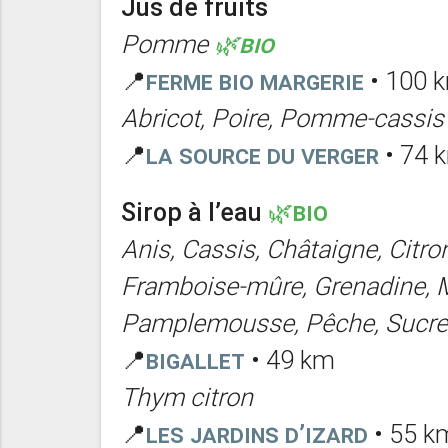
Jus de fruits
Pomme
🌿BIO
📍
Ferme Bio Margerie
• 100 
Abricot, Poire, Pomme-cassis
📍
La Source du Verger
• 74 
Sirop à l’eau
🌿BIO
Anis, Cassis, Châtaigne, Citron
Framboise-mûre, Grenadine, Me
Pamplemousse, Pêche, Sucre 
📍
Bigallet
• 49 km
Thym citron
📍
Les Jardins d’Izard
• 55 k