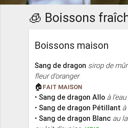
🧊 Boissons fraîc
Boissons maison
Sang de dragon
sirop de mûr
fleur d'oranger
🏠
Fait maison
•
Sang de dragon Allo
à l'ea
•
Sang de dragon Pétillant
à
•
Sang de dragon Blanc
au la