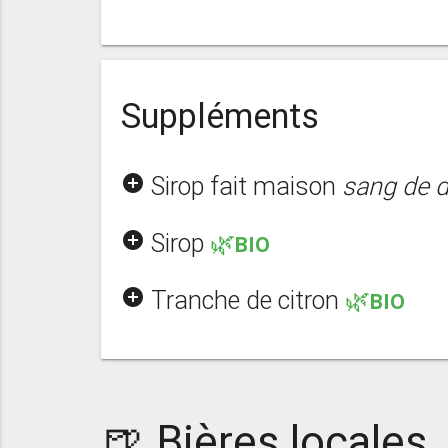
Suppléments
add_circle
Sirop fait maison
sang de 
add_circle
Sirop
🌿BIO
add_circle
Tranche de citron
🌿BIO
🍺 Bières locales