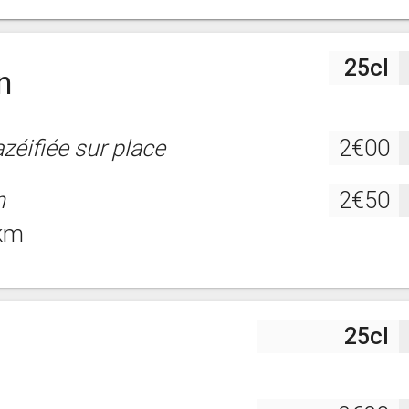
25cl
n
zéifiée sur place
2€00
n
2€50
 km
25cl