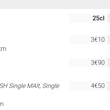
25cl
3€10
 km
3€90
H Single MAlt, Single
4€50
km