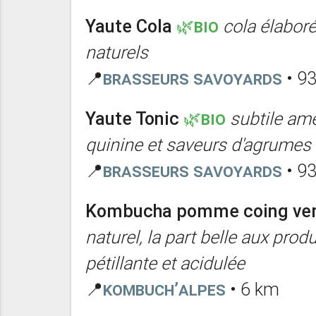
Yaute Cola
🌿BIO
cola élabor
naturels
📍
Brasseurs Savoyards
• 9
Yaute Tonic
🌿BIO
subtile am
quinine et saveurs d'agrumes
📍
Brasseurs Savoyards
• 9
Kombucha pomme coing ver
naturel, la part belle aux pro
pétillante et acidulée
📍
Kombuch’Alpes
• 6 km