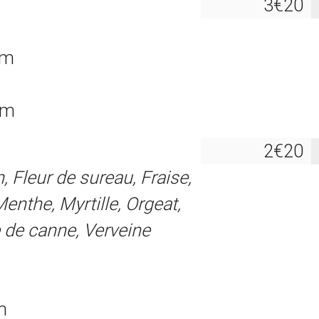
3€20
km
km
2€20
, Fleur de sureau, Fraise,
nthe, Myrtille, Orgeat,
de canne, Verveine
m