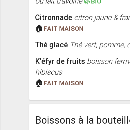
ou lait d'avoine
🌿BIO
Citronnade
citron jaune & fr
🏠
Fait maison
Thé glacé
Thé vert, pomme, 
K’éfyr de fruits
boisson ferm
hibiscus
🏠
Fait maison
Boissons à la bouteill