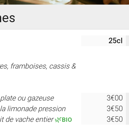
hes
25cl
es, framboises, cassis &
u plate ou gazeuse
3€00
 la limonade pression
3€50
it de vache entier
🌿BIO
3€50