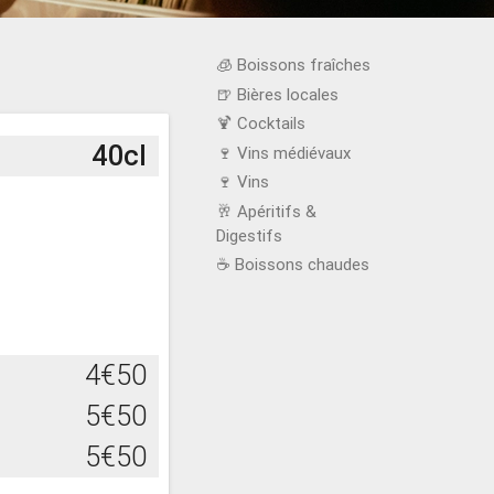
🧊 Boissons fraîches
🍺 Bières locales
🍹 Cocktails
40cl
🍷 Vins médiévaux
🍷 Vins
🥂 Apéritifs &
Digestifs
☕️ Boissons chaudes
4€50
5€50
5€50