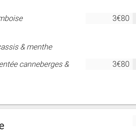
amboise
3€80
cassis & menthe
entée canneberges &
3€80
e