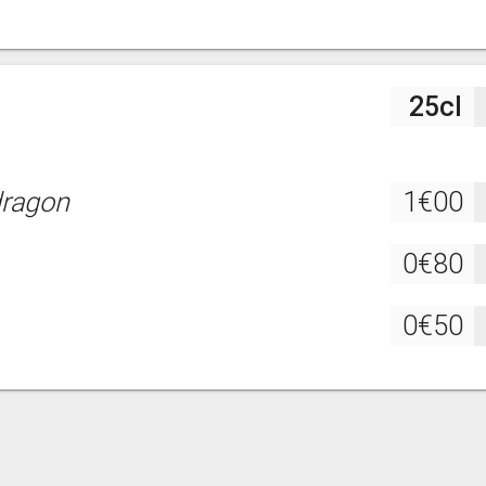
25cl
dragon
1€00
0€80
0€50