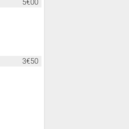
5€00
3€50