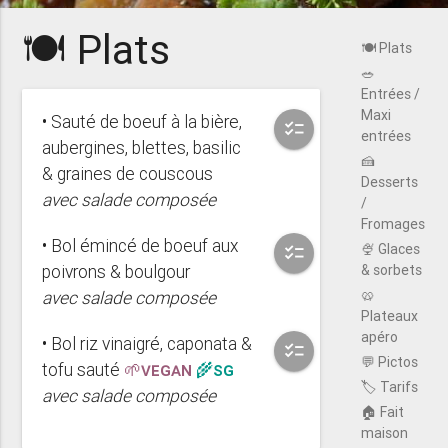
🍽️ Plats
🍽️ Plats
🥗
Entrées /
Maxi
• Sauté de boeuf à la bière,
checklist
entrées
aubergines, blettes, basilic
🍰
& graines de couscous
Desserts
avec salade composée
/
Fromages
• Bol émincé de boeuf aux
🍨 Glaces
checklist
poivrons & boulgour
& sorbets
🥨
avec salade composée
Plateaux
apéro
• Bol riz vinaigré, caponata &
checklist
💬 Pictos
tofu sauté
🌱VEGAN
🌾SG
🏷️ Tarifs
avec salade composée
🏠 Fait
maison