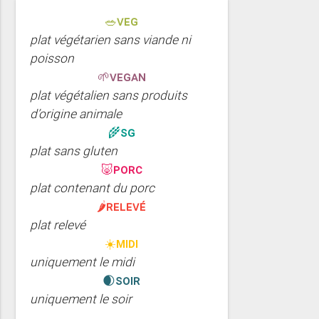
🥗VEG
plat végétarien sans viande ni
poisson
🌱VEGAN
plat végétalien sans produits
d’origine animale
🌾SG
plat sans gluten
🐷PORC
plat contenant du porc
🌶️RELEVé
plat relevé
☀️MIDI
uniquement le midi
🌒SOIR
uniquement le soir