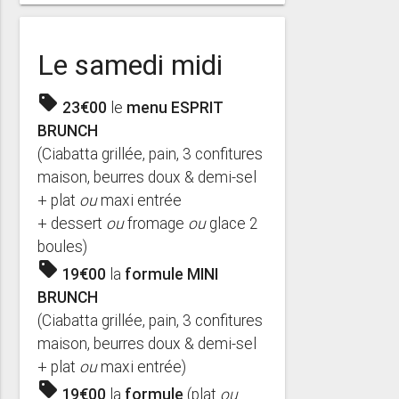
Le samedi midi
sell
23€00
le
menu ESPRIT
BRUNCH
(Ciabatta grillée, pain, 3 confitures
maison, beurres doux & demi-sel
+ plat
ou
maxi entrée
+ dessert
ou
fromage
ou
glace 2
boules)
sell
19€00
la
formule MINI
BRUNCH
(Ciabatta grillée, pain, 3 confitures
maison, beurres doux & demi-sel
+ plat
ou
maxi entrée)
sell
19€00
la
formule
(plat
ou