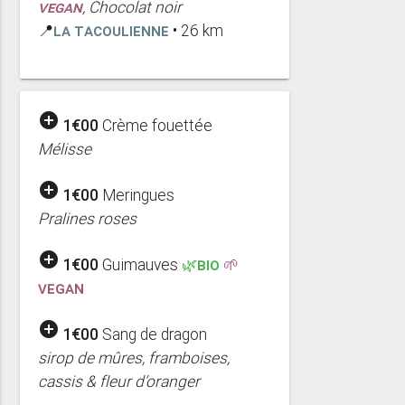
VEGAN
, Chocolat noir
📍
La Tacoulienne
• 26 km
add_circle
1€00
Crème fouettée
Mélisse
add_circle
1€00
Meringues
Pralines roses
add_circle
1€00
Guimauves
🌿BIO
🌱
VEGAN
add_circle
1€00
Sang de dragon
sirop de mûres, framboises,
cassis & fleur d’oranger