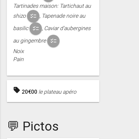
Tartinades maison: Tartichaut au
shizo
, Tapenade noire au
checklist
basilic
, Caviar d’aubergines
checklist
au gingembre
checklist
Noix
Pain
sell
20€00
le plateau apéro
💬 Pictos