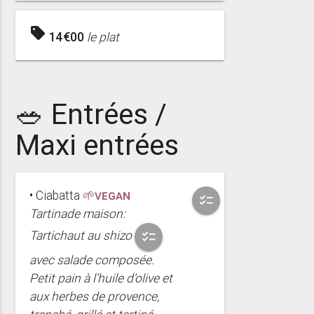
sell
14€00
le plat
🥗 Entrées /
Maxi entrées
• Ciabatta
🌱VEGAN
checklist
Tartinade maison:
Tartichaut au shizo
checklist
avec salade composée.
Petit pain à l’huile d’olive et
aux herbes de provence,