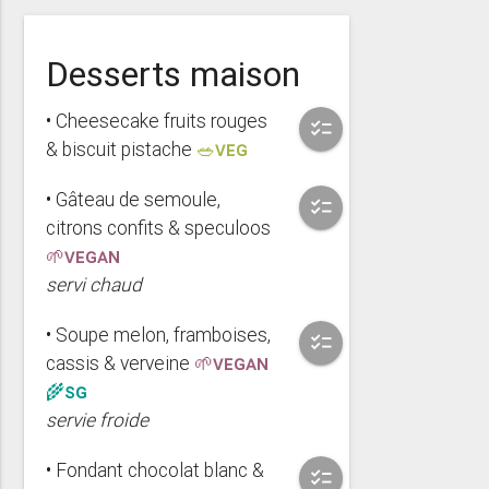
Desserts maison
• Cheesecake fruits rouges
checklist
& biscuit pistache
🥗VEG
• Gâteau de semoule,
checklist
citrons confits & speculoos
🌱VEGAN
servi chaud
• Soupe melon, framboises,
checklist
cassis & verveine
🌱VEGAN
🌾SG
servie froide
• Fondant chocolat blanc &
checklist