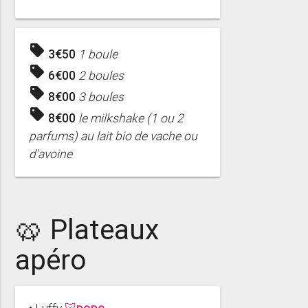
sell
3€50
1 boule
sell
6€00
2 boules
sell
8€00
3 boules
sell
8€00
le milkshake (1 ou 2
parfums) au lait bio de vache ou
d'avoine
🥨 Plateaux
apéro