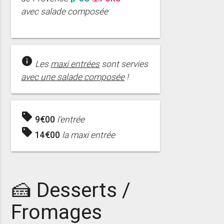
avec salade composée
info
Les
maxi entrées
sont servies
avec une salade composée
!
sell
9€00
l'entrée
sell
14€00
la maxi entrée
🍰 Desserts /
Fromages