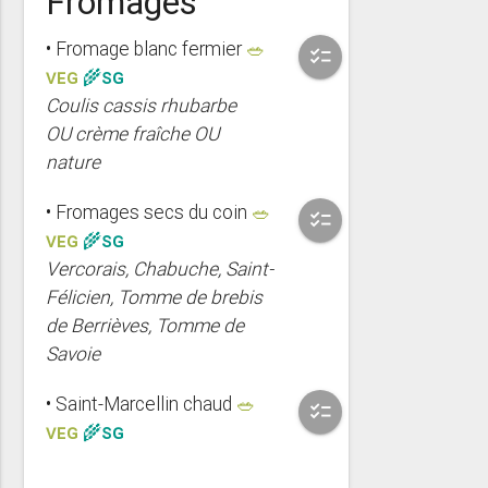
Fromages
• Fromage blanc fermier
🥗
checklist
VEG
🌾SG
Coulis cassis rhubarbe
OU crème fraîche OU
nature
• Fromages secs du coin
🥗
checklist
VEG
🌾SG
Vercorais, Chabuche, Saint-
Félicien, Tomme de brebis
de Berrièves, Tomme de
Savoie
• Saint-Marcellin chaud
🥗
checklist
VEG
🌾SG