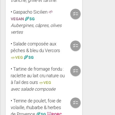
tranché, grillé et tartiné.
• Gaspacho Sicilien
🌱
checklist
VEGAN
🌾SG
Aubergines, câpres, olives
vertes
• Salade composée aux
checklist
pêches & bleu du Vercors
🥗VEG
🌾SG
• Tartine de fromage fondu :
checklist
raclette au lait cru nature ou
à l’ail des ours
🥗VEG
avec salade composée
• Terrine de poulet, foie de
checklist
volaille, rhubarbe & herbes
de Provence
🌾SG
🐷PORC