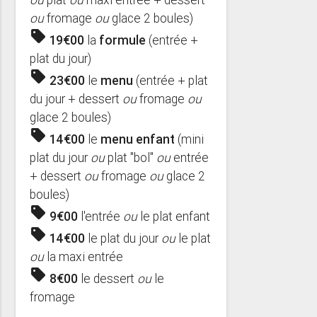
ou
plat
ou
maxi entrée + dessert
ou
fromage
ou
glace 2 boules)
sell
19€00
la
formule
(entrée +
plat du jour)
sell
23€00
le
menu
(entrée + plat
du jour + dessert
ou
fromage
ou
glace 2 boules)
sell
14€00
le
menu enfant
(mini
plat du jour
ou
plat "bol"
ou
entrée
+ dessert
ou
fromage
ou
glace 2
boules)
sell
9€00
l'entrée
ou
le plat enfant
sell
14€00
le plat du jour
ou
le plat
ou
la maxi entrée
sell
8€00
le dessert
ou
le
fromage