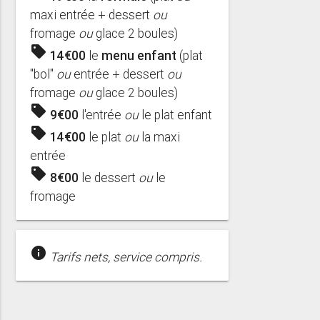
maxi entrée + dessert
ou
fromage
ou
glace 2 boules)
sell
14€00
le
menu enfant
(plat
"bol"
ou
entrée + dessert
ou
fromage
ou
glace 2 boules)
sell
9€00
l'entrée
ou
le plat enfant
sell
14€00
le plat
ou
la maxi
entrée
sell
8€00
le dessert
ou
le
fromage
info
Tarifs nets, service compris.