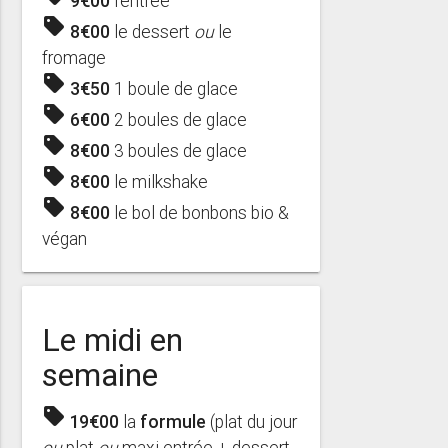
9€00
l'entrée
sell
8€00
le dessert
ou
le
fromage
sell
3€50
1 boule de glace
sell
6€00
2 boules de glace
sell
8€00
3 boules de glace
sell
8€00
le milkshake
sell
8€00
le bol de bonbons bio &
végan
Le midi en
semaine
sell
19€00
la
formule
(plat du jour