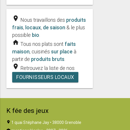
place
Nous travaillons des
produits
frais
,
locaux
,
de saison
& le plus
possible
bio
.
home
Tous nos plats sont
faits
maison
, cuisinés
sur place
à
partir de
produits bruts
.
place
Retrouvez la liste de nos
FOURNISSEURS LOCAUX
K fée des jeux
location_on
1 quai Stéphane Jay • 38000 Grenoble