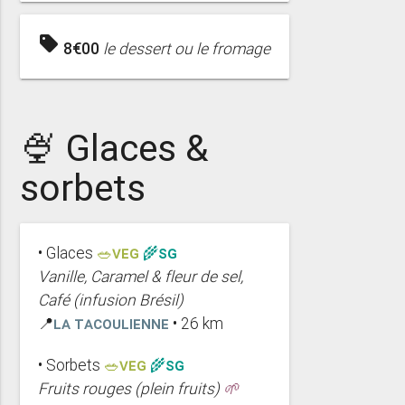
sell
8€00
le dessert ou le fromage
🍨 Glaces &
sorbets
• Glaces
🥗VEG
🌾SG
Vanille, Caramel & fleur de sel,
Café (infusion Brésil)
📍
La Tacoulienne
• 26 km
• Sorbets
🥗VEG
🌾SG
Fruits rouges (plein fruits)
🌱