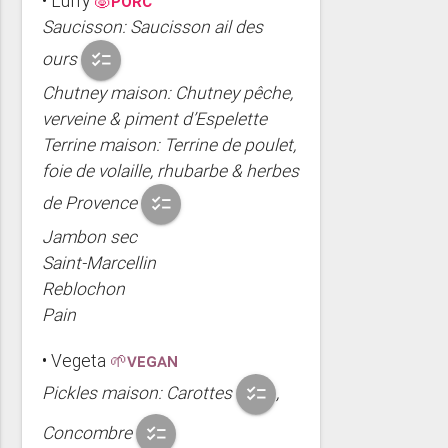
• Luffy
🐷PORC
Saucisson: Saucisson ail des
ours
checklist
Chutney maison: Chutney pêche,
verveine & piment d’Espelette
Terrine maison: Terrine de poulet,
foie de volaille, rhubarbe & herbes
de Provence
checklist
Jambon sec
Saint-Marcellin
Reblochon
Pain
• Vegeta
🌱VEGAN
Pickles maison: Carottes
,
checklist
Concombre
checklist