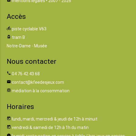
business_center
mentions légales
• 2007 - 2026
Accès
directions_bike
piste cyclable V63
tram
tram B
Notre-Dame - Musée
Nous contacter
phone
04 76 42 43 68
email
contact@kfeedesjeux.com
balance
médiation à la consommation
Horaires
today
lundi, mardi, mercredi & jeudi de 12h à minuit
today
vendredi & samedi de 12h à 1h du matin
watch_later
le midi: restauration en service à table / bar, jeux en service