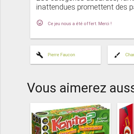
inattendues promettent des pa
mood
Ce jeu nous a été offert. Merci !
build
brush
Pierre Faucon
Char
Vous aimerez auss