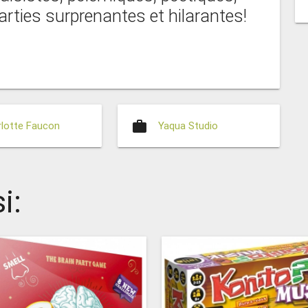
rties surprenantes et hilarantes!
work
lotte Faucon
Yaqua Studio
i: