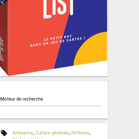
Moteur de recherche
local_offer
Ambiance
,
Culture générale
,
Reflexes
,