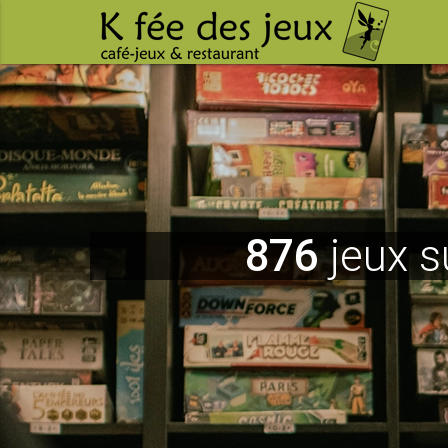
876
jeux s