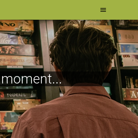
menu
e moment...