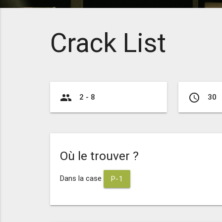
Crack List
group
access_time
2 - 8
30
Où le trouver ?
Dans la case
P-1