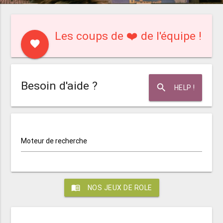
Les coups de ❤️ de l'équipe !
favorite
Besoin d'aide ?
search
HELP !
Moteur de recherche
menu_book
NOS JEUX DE ROLE