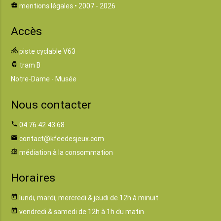
business_center
mentions légales
• 2007 - 2026
Accès
directions_bike
piste cyclable V63
tram
tram B
Notre-Dame - Musée
Nous contacter
phone
04 76 42 43 68
email
contact@kfeedesjeux.com
balance
médiation à la consommation
Horaires
today
lundi, mardi, mercredi & jeudi de 12h à minuit
today
vendredi & samedi de 12h à 1h du matin