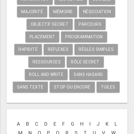
MAJORITÉ
MÉMOIRE
NÉGOCIATION
OBJECTIF SECRET
PARCOURS
PLACEMENT
PROGRAMMATION
RAPIDITÉ
REFLEXES
RÈGLES SIMPLES
RESSOURCES
RÔLE SECRET
ROLL AND WRITE
SANS HASARD
SANS TEXTE
STOP OU ENCORE
TUILES
A
B
C
D
E
F
G
H
I
J
K
L
M
N
O
P
Q
R
S
T
U
V
W