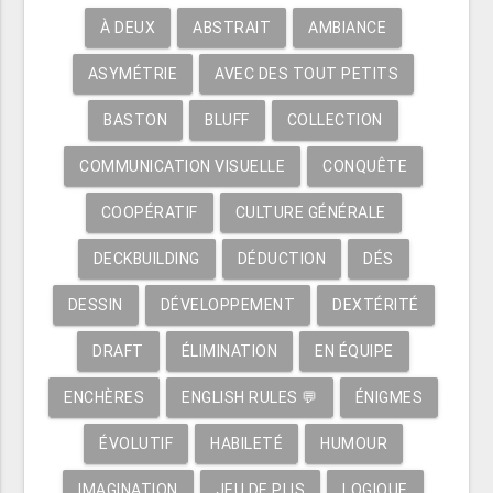
À DEUX
ABSTRAIT
AMBIANCE
ASYMÉTRIE
AVEC DES TOUT PETITS
BASTON
BLUFF
COLLECTION
COMMUNICATION VISUELLE
CONQUÊTE
COOPÉRATIF
CULTURE GÉNÉRALE
DECKBUILDING
DÉDUCTION
DÉS
DESSIN
DÉVELOPPEMENT
DEXTÉRITÉ
DRAFT
ÉLIMINATION
EN ÉQUIPE
ENCHÈRES
ENGLISH RULES 💬
ÉNIGMES
ÉVOLUTIF
HABILETÉ
HUMOUR
IMAGINATION
JEU DE PLIS
LOGIQUE