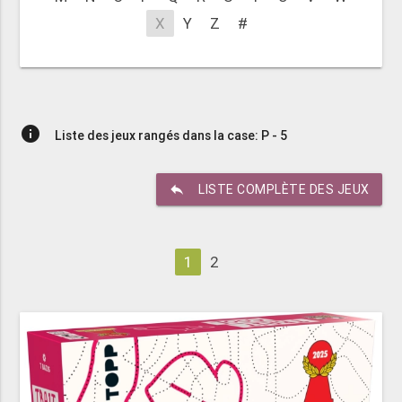
X
Y
Z
#
info
Liste des jeux rangés dans la case: P - 5
reply
LISTE COMPLÈTE DES JEUX
1
2