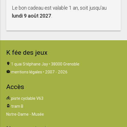
Le bon cadeau est valable 1 an, soit jusqu'au
lundi 9 août 2027
.
K fée des jeux
location_on
1 quai Stéphane Jay • 38000 Grenoble
business_center
mentions légales
• 2007 - 2026
Accès
directions_bike
piste cyclable V63
tram
tram B
Notre-Dame - Musée