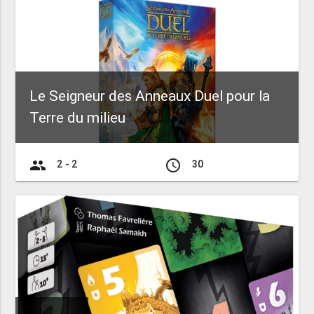
Le Seigneur des Anneaux Duel pour la
Terre du milieu
group
access_time
2 - 2
30