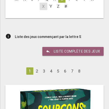
X
Y
Z
#
info
Liste des jeux commençant par la lettre S
reply
LISTE COMPLÈTE DES JEUX
1
2
3
4
5
6
7
8