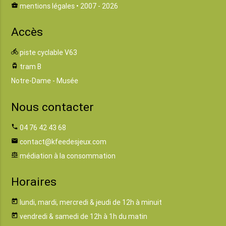
business_center
mentions légales
• 2007 - 2026
Accès
directions_bike
piste cyclable V63
tram
tram B
Notre-Dame - Musée
Nous contacter
phone
04 76 42 43 68
email
contact@kfeedesjeux.com
balance
médiation à la consommation
Horaires
today
lundi, mardi, mercredi & jeudi de 12h à minuit
today
vendredi & samedi de 12h à 1h du matin