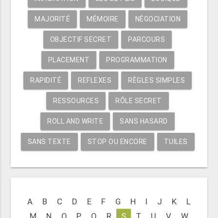
MAJORITÉ
MÉMOIRE
NÉGOCIATION
OBJECTIF SECRET
PARCOURS
PLACEMENT
PROGRAMMATION
RAPIDITÉ
REFLEXES
RÈGLES SIMPLES
RESSOURCES
RÔLE SECRET
ROLL AND WRITE
SANS HASARD
SANS TEXTE
STOP OU ENCORE
TUILES
A
B
C
D
E
F
G
H
I
J
K
L
M
N
O
P
Q
R
S
T
U
V
W