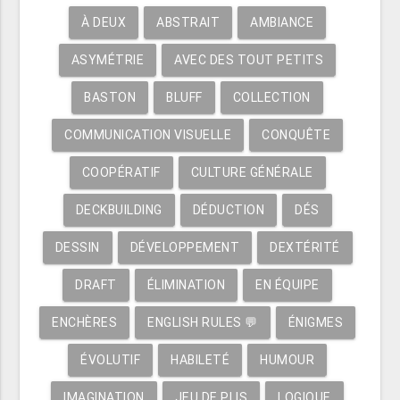
À DEUX
ABSTRAIT
AMBIANCE
ASYMÉTRIE
AVEC DES TOUT PETITS
BASTON
BLUFF
COLLECTION
COMMUNICATION VISUELLE
CONQUÊTE
COOPÉRATIF
CULTURE GÉNÉRALE
DECKBUILDING
DÉDUCTION
DÉS
DESSIN
DÉVELOPPEMENT
DEXTÉRITÉ
DRAFT
ÉLIMINATION
EN ÉQUIPE
ENCHÈRES
ENGLISH RULES 💬
ÉNIGMES
ÉVOLUTIF
HABILETÉ
HUMOUR
IMAGINATION
JEU DE PLIS
LOGIQUE