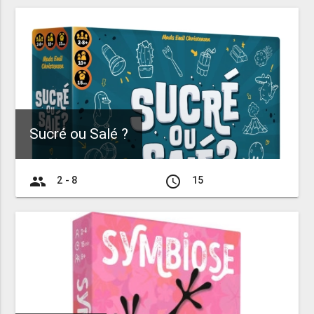
Sucré ou Salé ?
group
access_time
2 - 8
15