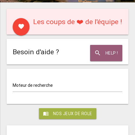
Les coups de ❤️ de l'équipe !
favorite
Besoin d'aide ?
search
HELP !
Moteur de recherche
menu_book
NOS JEUX DE ROLE