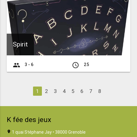
Spirit
group
access_time
3 - 6
25
1
2
3
4
5
6
7
8
K fée des jeux
location_on
1 quai Stéphane Jay • 38000 Grenoble