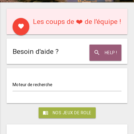
Les coups de ❤️ de l'équipe !
favorite
Besoin d'aide ?
search
HELP !
Moteur de recherche
menu_book
NOS JEUX DE ROLE