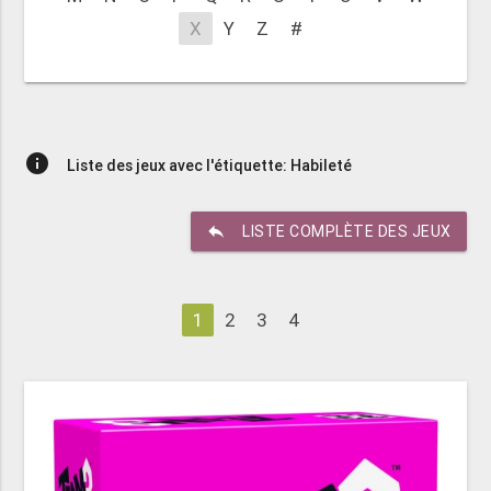
X
Y
Z
#
info
Liste des jeux avec l'étiquette: Habileté
reply
LISTE COMPLÈTE DES JEUX
1
2
3
4