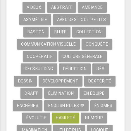
À DEUX
ABSTRAIT
AMBIANCE
ASYMÉTRIE
AVEC DES TOUT PETITS
BASTON
BLUFF
COLLECTION
COMMUNICATION VISUELLE
CONQUÊTE
COOPÉRATIF
CULTURE GÉNÉRALE
DECKBUILDING
DÉDUCTION
DÉS
DESSIN
DÉVELOPPEMENT
DEXTÉRITÉ
DRAFT
ÉLIMINATION
EN ÉQUIPE
ENCHÈRES
ENGLISH RULES 💬
ÉNIGMES
ÉVOLUTIF
HABILETÉ
HUMOUR
IMAGINATION
JEU DE PLIS
LOGIQUE