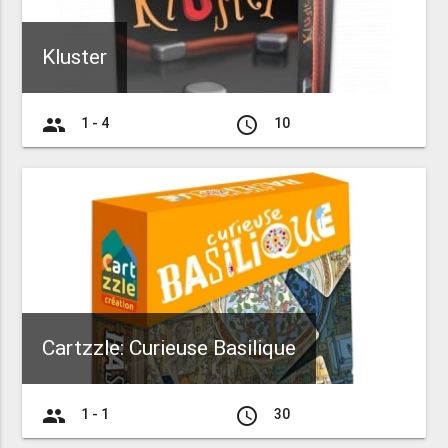
Kluster
group
access_time
1 - 4
10
Cartzzle: Curieuse Basilique
group
access_time
1 - 1
30