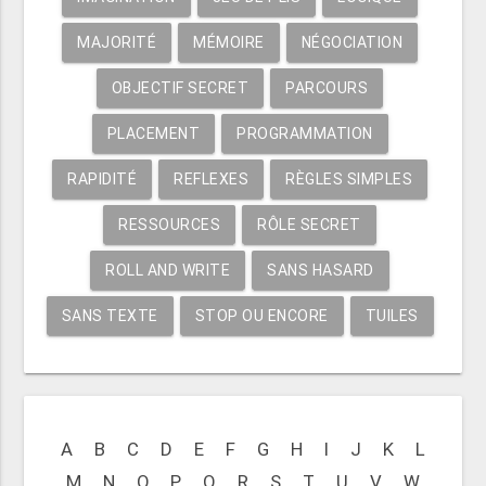
MAJORITÉ
MÉMOIRE
NÉGOCIATION
OBJECTIF SECRET
PARCOURS
PLACEMENT
PROGRAMMATION
RAPIDITÉ
REFLEXES
RÈGLES SIMPLES
RESSOURCES
RÔLE SECRET
ROLL AND WRITE
SANS HASARD
SANS TEXTE
STOP OU ENCORE
TUILES
A
B
C
D
E
F
G
H
I
J
K
L
M
N
O
P
Q
R
S
T
U
V
W