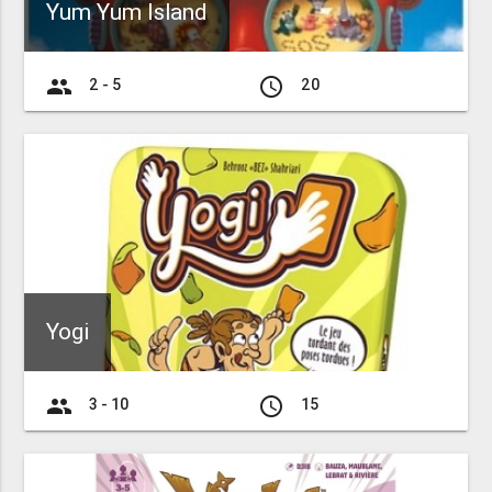
Yum Yum Island
group
access_time
2 - 5
20
Yogi
group
access_time
3 - 10
15