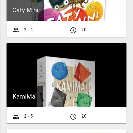
Caty Mini
group
access_time
2 - 4
20
KamiMaï
group
access_time
2 - 5
20