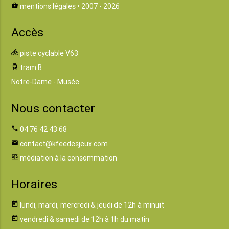
business_center
mentions légales
• 2007 - 2026
Accès
directions_bike
piste cyclable V63
tram
tram B
Notre-Dame - Musée
Nous contacter
phone
04 76 42 43 68
email
contact@kfeedesjeux.com
balance
médiation à la consommation
Horaires
today
lundi, mardi, mercredi & jeudi de 12h à minuit
today
vendredi & samedi de 12h à 1h du matin