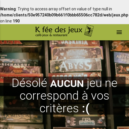
Warning
: Trying to access array offset on value of type null in
/home/clients/50e957240b09b661f0bbb65506cc782d/web/jeux.php
on line
190
menu
Désolé
aucun
jeu ne
correspond à vos
critères
:(