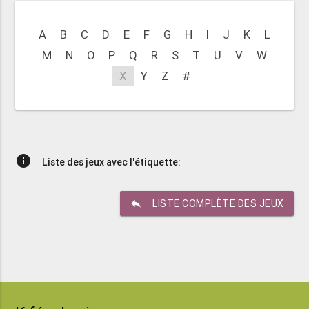
A
B
C
D
E
F
G
H
I
J
K
L
M
N
O
P
Q
R
S
T
U
V
W
X
Y
Z
#
info
Liste des jeux avec l'étiquette:
reply
LISTE COMPLÈTE DES JEUX