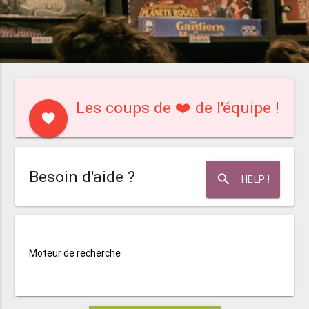
Les coups de ❤️ de l'équipe !
favorite
Besoin d'aide ?
search
HELP !
Moteur de recherche