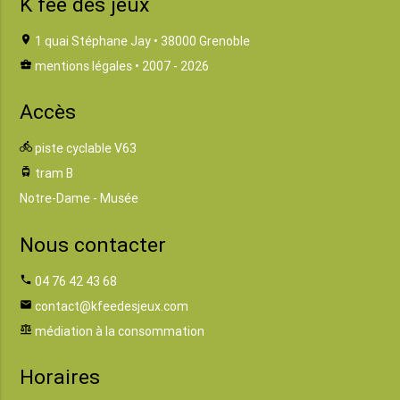
K fée des jeux
location_on
1 quai Stéphane Jay • 38000 Grenoble
business_center
mentions légales
• 2007 - 2026
Accès
directions_bike
piste cyclable V63
tram
tram B
Notre-Dame - Musée
Nous contacter
phone
04 76 42 43 68
email
contact@kfeedesjeux.com
balance
médiation à la consommation
Horaires