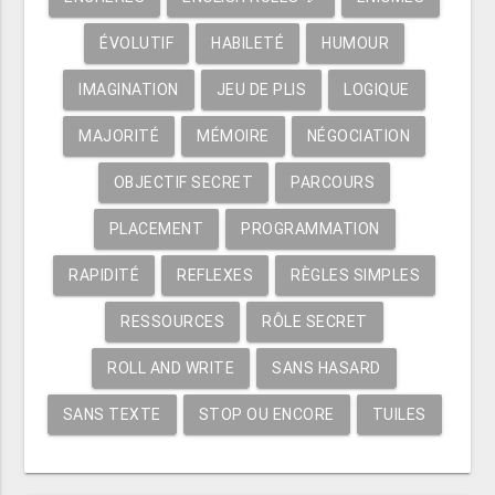
ÉVOLUTIF
HABILETÉ
HUMOUR
IMAGINATION
JEU DE PLIS
LOGIQUE
MAJORITÉ
MÉMOIRE
NÉGOCIATION
OBJECTIF SECRET
PARCOURS
PLACEMENT
PROGRAMMATION
RAPIDITÉ
REFLEXES
RÈGLES SIMPLES
RESSOURCES
RÔLE SECRET
ROLL AND WRITE
SANS HASARD
SANS TEXTE
STOP OU ENCORE
TUILES