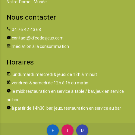
Notre-Dame - Musée
Nous contacter
phone
04 76 42 43 68
email
contact@kfeedesjeux.com
balance
médiation à la consommation
Horaires
today
lundi, mardi, mercredi & jeudi de 12h à minuit
today
vendredi & samedi de 12h à 1h du matin
watch_later
le midi: restauration en service à table / bar, jeux en service
au bar
watch_later
à partir de 14h30: bar, jeux, restauration en service au bar
F
I
D