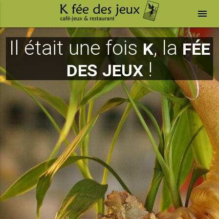
menu
Il était une fois
K
, la
fée
des jeux
!