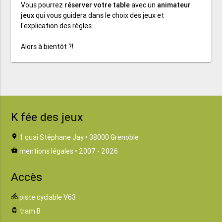
Vous pourrez
réserver votre table
avec un
animateur
jeux
qui vous guidera dans le choix des jeux et
l'explication des règles.
Alors à bientôt ?!
K fée des jeux
location_on
1 quai Stéphane Jay • 38000 Grenoble
business_center
mentions légales
• 2007 - 2026
Accès
directions_bike
piste cyclable V63
tram
tram B