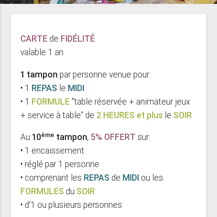
CARTE
de
FIDÉLITÉ
valable 1 an
1 tampon
par personne venue pour:
• 1
REPAS
le
MIDI
• 1
FORMULE
"table réservée + animateur jeux
+ service à table" de
2 HEURES et plus
le
SOIR
ème
Au
10
tampon
,
5% OFFERT
sur:
• 1 encaissement
• réglé par 1 personne
• comprenant les
REPAS
de
MIDI
ou les
FORMULES
du
SOIR
• d'1 ou plusieurs personnes