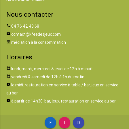
Nous contacter
phone
04 76 42 43 68
email
contact@kfeedesjeux.com
balance
médiation à la consommation
Horaires
today
lundi, mardi, mercredi & jeudi de 12h à minuit
today
vendredi & samedi de 12h à 1h du matin
watch_later
le midi: restauration en service à table / bar, jeux en service
au bar
watch_later
à partir de 14h30: bar, jeux, restauration en service au bar
F
I
D