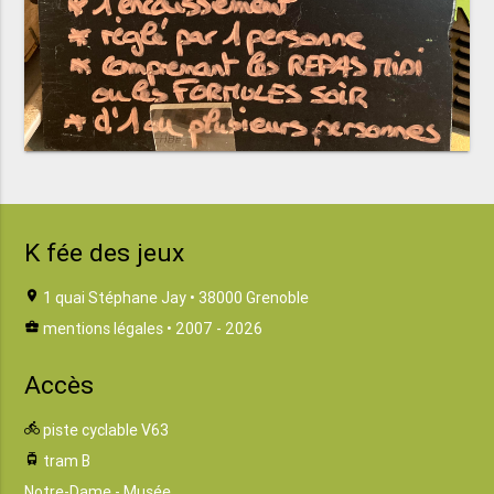
K fée des jeux
location_on
1 quai Stéphane Jay • 38000 Grenoble
business_center
mentions légales
• 2007 - 2026
Accès
directions_bike
piste cyclable V63
tram
tram B
Notre-Dame - Musée