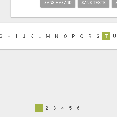
SANS HASARD
SANS TEXTE
G
H
I
J
K
L
M
N
O
P
Q
R
S
T
U
1
2
3
4
5
6