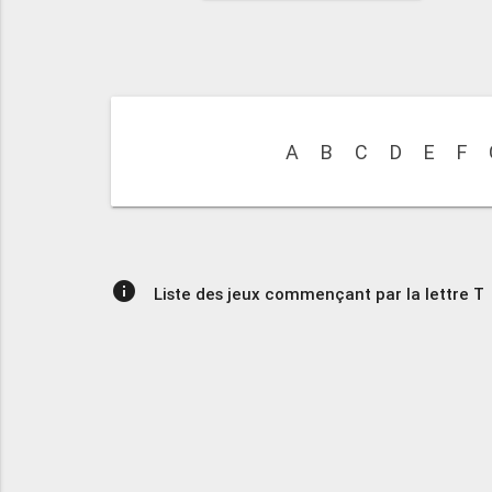
A
B
C
D
E
F
info
Liste des jeux commençant par la lettre T