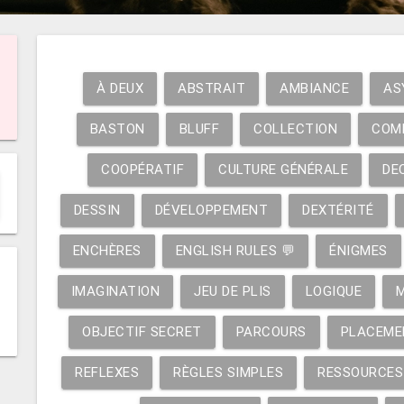
À DEUX
ABSTRAIT
AMBIANCE
AS
BASTON
BLUFF
COLLECTION
COM
COOPÉRATIF
CULTURE GÉNÉRALE
DE
DESSIN
DÉVELOPPEMENT
DEXTÉRITÉ
ENCHÈRES
ENGLISH RULES 💬
ÉNIGMES
IMAGINATION
JEU DE PLIS
LOGIQUE
OBJECTIF SECRET
PARCOURS
PLACEME
REFLEXES
RÈGLES SIMPLES
RESSOURCES