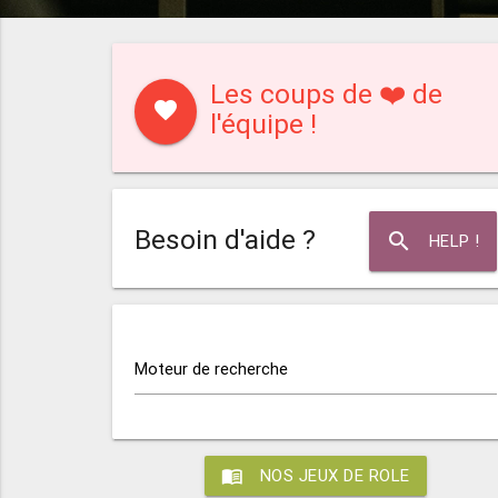
Les coups de ❤️ de
favorite
l'équipe !
Besoin d'aide ?
search
HELP !
Moteur de recherche
menu_book
NOS JEUX DE ROLE