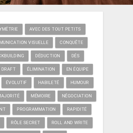
YMÉTRIE
AVEC DES TOUT PETITS
MUNICATION VISUELLE
CONQUÊTE
CKBUILDING
DÉDUCTION
DÉS
DRAFT
ÉLIMINATION
EN ÉQUIPE
ÉVOLUTIF
HABILETÉ
HUMOUR
MAJORITÉ
MÉMOIRE
NÉGOCIATION
NT
PROGRAMMATION
RAPIDITÉ
RÔLE SECRET
ROLL AND WRITE