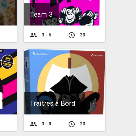
Team 3
group
access_time
3 - 6
30
Traitres à Bord !
group
access_time
3 - 8
20