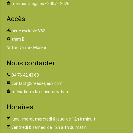
business_center
mentions légales
• 2007 - 2026
Accès
directions_bike
piste cyclable V63
tram
tram B
Notre-Dame - Musée
Nous contacter
phone
04 76 42 43 68
email
contact@kfeedesjeux.com
balance
médiation à la consommation
Horaires
today
lundi, mardi, mercredi & jeudi de 12h à minuit
today
vendredi & samedi de 12h à 1h du matin