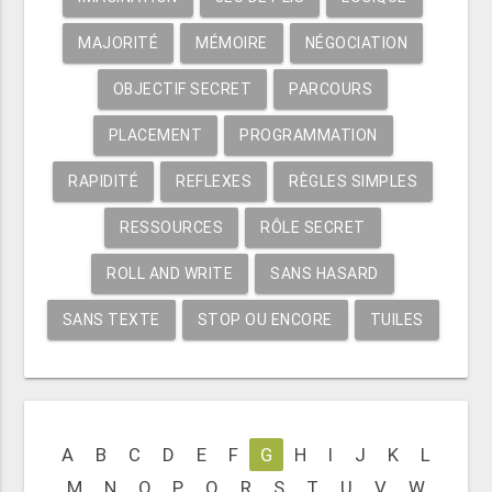
MAJORITÉ
MÉMOIRE
NÉGOCIATION
OBJECTIF SECRET
PARCOURS
PLACEMENT
PROGRAMMATION
RAPIDITÉ
REFLEXES
RÈGLES SIMPLES
RESSOURCES
RÔLE SECRET
ROLL AND WRITE
SANS HASARD
SANS TEXTE
STOP OU ENCORE
TUILES
A
B
C
D
E
F
G
H
I
J
K
L
M
N
O
P
Q
R
S
T
U
V
W