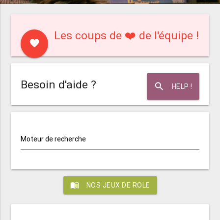
Les coups de ❤️ de l'équipe !
favorite
Besoin d'aide ?
search
HELP !
Moteur de recherche
menu_book
NOS JEUX DE ROLE