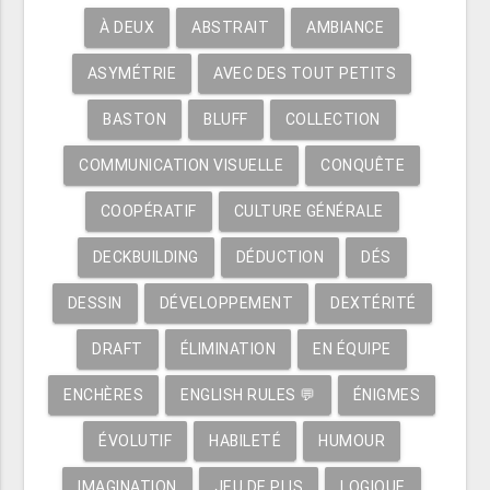
À DEUX
ABSTRAIT
AMBIANCE
ASYMÉTRIE
AVEC DES TOUT PETITS
BASTON
BLUFF
COLLECTION
COMMUNICATION VISUELLE
CONQUÊTE
COOPÉRATIF
CULTURE GÉNÉRALE
DECKBUILDING
DÉDUCTION
DÉS
DESSIN
DÉVELOPPEMENT
DEXTÉRITÉ
DRAFT
ÉLIMINATION
EN ÉQUIPE
ENCHÈRES
ENGLISH RULES 💬
ÉNIGMES
ÉVOLUTIF
HABILETÉ
HUMOUR
IMAGINATION
JEU DE PLIS
LOGIQUE