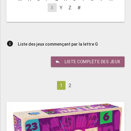
X
Y
Z
#
info
Liste des jeux commençant par la lettre G
reply
LISTE COMPLÈTE DES JEUX
1
2