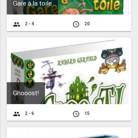
Gare à la toile
group
access_time
2 - 4
20
Ghooost!
group
access_time
2 - 6
15