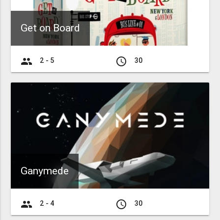
Get on Board
group
access_time
2 - 5
30
Ganymede
group
access_time
2 - 4
30