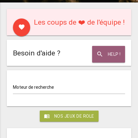
Les coups de ❤️ de l'équipe !
favorite
Besoin d'aide ?
search
HELP !
Moteur de recherche
menu_book
NOS JEUX DE ROLE