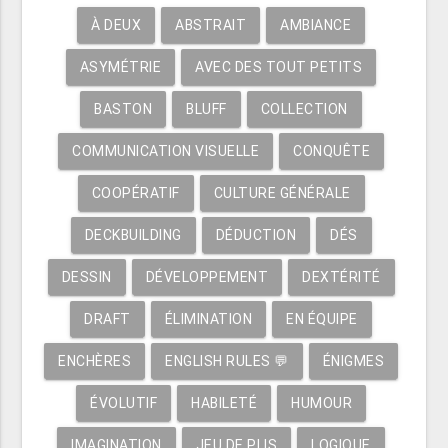
À DEUX
ABSTRAIT
AMBIANCE
ASYMÉTRIE
AVEC DES TOUT PETITS
BASTON
BLUFF
COLLECTION
COMMUNICATION VISUELLE
CONQUÊTE
COOPÉRATIF
CULTURE GÉNÉRALE
DECKBUILDING
DÉDUCTION
DÉS
DESSIN
DÉVELOPPEMENT
DEXTÉRITÉ
DRAFT
ÉLIMINATION
EN ÉQUIPE
ENCHÈRES
ENGLISH RULES 💬
ÉNIGMES
ÉVOLUTIF
HABILETÉ
HUMOUR
IMAGINATION
JEU DE PLIS
LOGIQUE