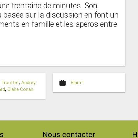
une trentaine de minutes. Son
 basée sur la discussion en font un
nts en famille et les apéros entre
work
t Trouttet
,
Audrey
Blam !
ard
,
Claire Conan
s
Nous contacter
H