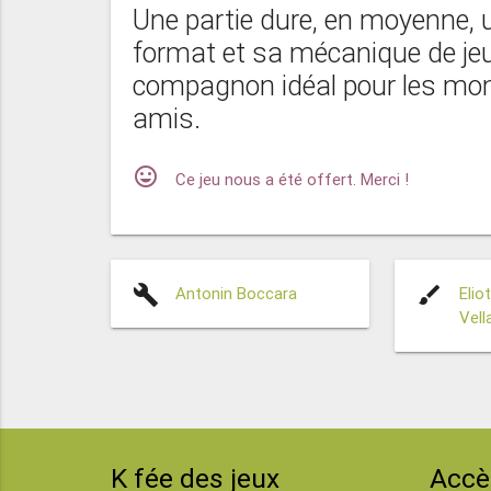
Une partie dure, en moyenne, 
format et sa mécanique de jeu
compagnon idéal pour les mome
amis.
mood
Ce jeu nous a été offert. Merci !
build
brush
Antonin Boccara
Elio
Vell
K fée des jeux
Accè