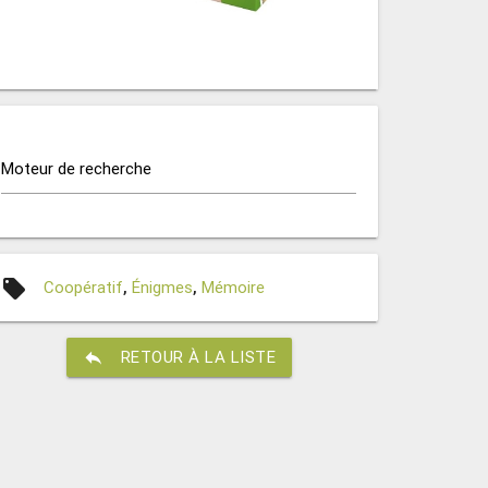
Moteur de recherche
local_offer
Coopératif
,
Énigmes
,
Mémoire
reply
RETOUR À LA LISTE