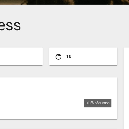
ess
face
10
Bluff/déduction