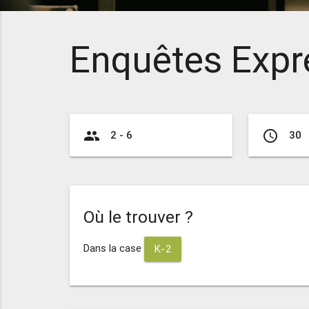
Enquêtes Expr
group
access_time
2 - 6
30
Où le trouver ?
Dans la case
K-2