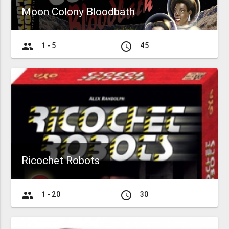
Moon Colony Bloodbath
group
access_time
1 - 5
45
Ricochet Robots
group
access_time
1 - 20
30