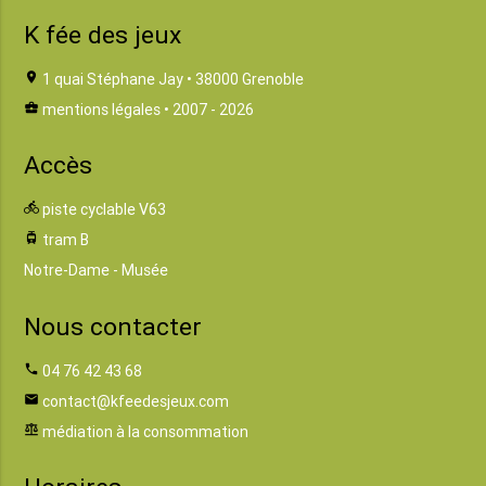
K fée des jeux
location_on
1 quai Stéphane Jay • 38000 Grenoble
business_center
mentions légales
• 2007 - 2026
Accès
directions_bike
piste cyclable V63
tram
tram B
Notre-Dame - Musée
Nous contacter
phone
04 76 42 43 68
email
contact@kfeedesjeux.com
balance
médiation à la consommation