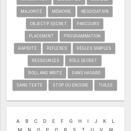
MAJORITÉ
MÉMOIRE
NÉGOCIATION
OBJECTIF SECRET
PARCOURS
PLACEMENT
PROGRAMMATION
RAPIDITÉ
REFLEXES
RÈGLES SIMPLES
RESSOURCES
RÔLE SECRET
ROLL AND WRITE
SANS HASARD
SANS TEXTE
STOP OU ENCORE
TUILES
A
B
C
D
E
F
G
H
I
J
K
L
M
N
O
P
Q
R
S
T
U
V
W