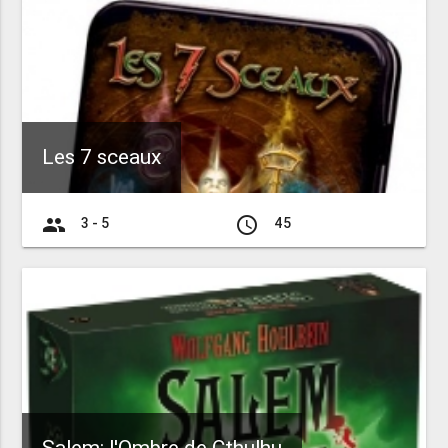
Les 7 sceaux
group
access_time
3 - 5
45