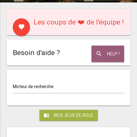
Les coups de ❤️ de l'équipe !
favorite
Besoin d'aide ?
search
HELP !
Moteur de recherche
menu_book
NOS JEUX DE ROLE