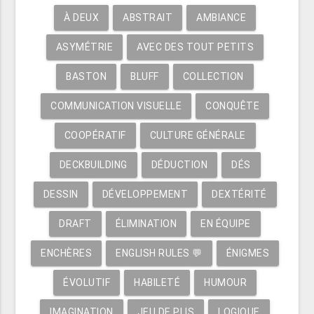
À DEUX
ABSTRAIT
AMBIANCE
ASYMÉTRIE
AVEC DES TOUT PETITS
BASTON
BLUFF
COLLECTION
COMMUNICATION VISUELLE
CONQUÊTE
COOPÉRATIF
CULTURE GÉNÉRALE
DECKBUILDING
DÉDUCTION
DÉS
DESSIN
DÉVELOPPEMENT
DEXTÉRITÉ
DRAFT
ÉLIMINATION
EN ÉQUIPE
ENCHÈRES
ENGLISH RULES 💬
ÉNIGMES
ÉVOLUTIF
HABILETÉ
HUMOUR
IMAGINATION
JEU DE PLIS
LOGIQUE