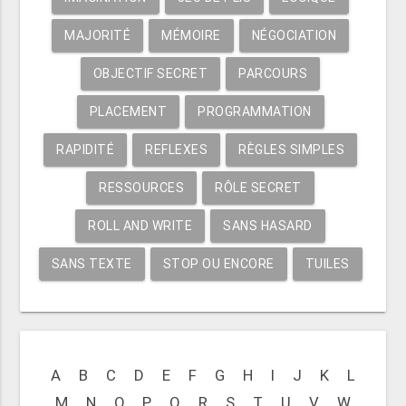
MAJORITÉ
MÉMOIRE
NÉGOCIATION
OBJECTIF SECRET
PARCOURS
PLACEMENT
PROGRAMMATION
RAPIDITÉ
REFLEXES
RÈGLES SIMPLES
RESSOURCES
RÔLE SECRET
ROLL AND WRITE
SANS HASARD
SANS TEXTE
STOP OU ENCORE
TUILES
A
B
C
D
E
F
G
H
I
J
K
L
M
N
O
P
Q
R
S
T
U
V
W