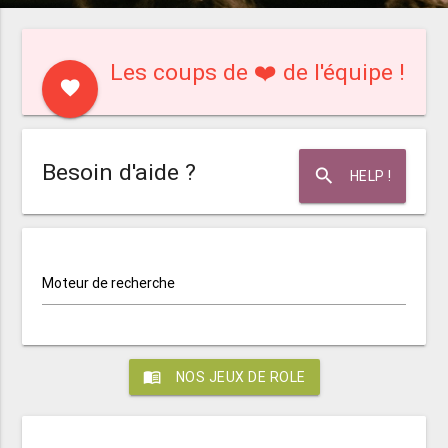
Les coups de ❤️ de l'équipe !
favorite
Besoin d'aide ?
search
HELP !
Moteur de recherche
menu_book
NOS JEUX DE ROLE