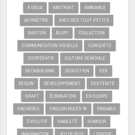
À DEUX
ABSTRAIT
AMBIANCE
ASYMÉTRIE
AVEC DES TOUT PETITS
BASTON
BLUFF
COLLECTION
COMMUNICATION VISUELLE
CONQUÊTE
COOPÉRATIF
CULTURE GÉNÉRALE
DECKBUILDING
DÉDUCTION
DÉS
DESSIN
DÉVELOPPEMENT
DEXTÉRITÉ
DRAFT
ÉLIMINATION
EN ÉQUIPE
ENCHÈRES
ENGLISH RULES 💬
ÉNIGMES
ÉVOLUTIF
HABILETÉ
HUMOUR
IMAGINATION
JEU DE PLIS
LOGIQUE