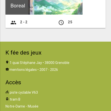
Boreal
group
access_time
2 - 2
25
K fée des jeux
location_on
1 quai Stéphane Jay • 38000 Grenoble
business_center
mentions légales
• 2007 - 2026
Accès
directions_bike
piste cyclable V63
tram
tram B
Notre-Dame - Musée