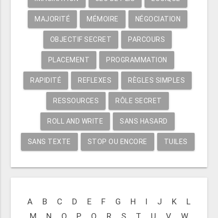
MAJORITÉ
MÉMOIRE
NÉGOCIATION
OBJECTIF SECRET
PARCOURS
PLACEMENT
PROGRAMMATION
RAPIDITÉ
REFLEXES
RÈGLES SIMPLES
RESSOURCES
RÔLE SECRET
ROLL AND WRITE
SANS HASARD
SANS TEXTE
STOP OU ENCORE
TUILES
A
B
C
D
E
F
G
H
I
J
K
L
M
N
O
P
Q
R
S
T
U
V
W