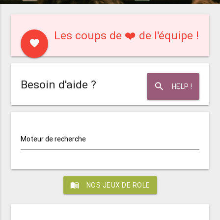
Les coups de ❤️ de l'équipe !
favorite
Besoin d'aide ?
search
HELP !
Moteur de recherche
menu_book
NOS JEUX DE ROLE