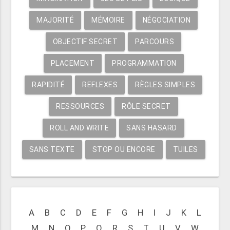
MAJORITÉ
MÉMOIRE
NÉGOCIATION
OBJECTIF SECRET
PARCOURS
PLACEMENT
PROGRAMMATION
RAPIDITÉ
REFLEXES
RÈGLES SIMPLES
RESSOURCES
RÔLE SECRET
ROLL AND WRITE
SANS HASARD
SANS TEXTE
STOP OU ENCORE
TUILES
A
B
C
D
E
F
G
H
I
J
K
L
M
N
O
P
Q
R
S
T
U
V
W