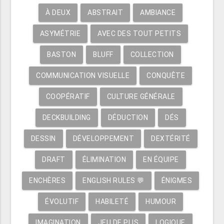
À DEUX
ABSTRAIT
AMBIANCE
ASYMÉTRIE
AVEC DES TOUT PETITS
BASTON
BLUFF
COLLECTION
COMMUNICATION VISUELLE
CONQUÊTE
COOPÉRATIF
CULTURE GÉNÉRALE
DECKBUILDING
DÉDUCTION
DÉS
DESSIN
DÉVELOPPEMENT
DEXTÉRITÉ
DRAFT
ÉLIMINATION
EN ÉQUIPE
ENCHÈRES
ENGLISH RULES 💬
ÉNIGMES
ÉVOLUTIF
HABILETÉ
HUMOUR
IMAGINATION
JEU DE PLIS
LOGIQUE