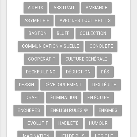
À DEUX
ABSTRAIT
AMBIANCE
ASYMÉTRIE
AVEC DES TOUT PETITS
BASTON
BLUFF
COLLECTION
COMMUNICATION VISUELLE
CONQUÊTE
COOPÉRATIF
CULTURE GÉNÉRALE
DECKBUILDING
DÉDUCTION
DÉS
DESSIN
DÉVELOPPEMENT
DEXTÉRITÉ
DRAFT
ÉLIMINATION
EN ÉQUIPE
ENCHÈRES
ENGLISH RULES 💬
ÉNIGMES
ÉVOLUTIF
HABILETÉ
HUMOUR
IMAGINATION
JEU DE PLIS
LOGIQUE