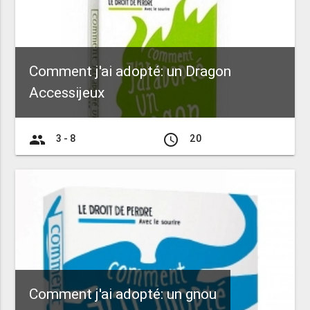
Comment j'ai adopté: un Dragon
Accessijeux
group
access_time
3 - 8
20
Comment j'ai adopté: un gnou