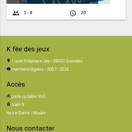
group
access_time
3 - 8
20
K fée des jeux
location_on
1 quai Stéphane Jay • 38000 Grenoble
business_center
mentions légales
• 2007 - 2026
Accès
directions_bike
piste cyclable V63
tram
tram B
Notre-Dame - Musée
Nous contacter