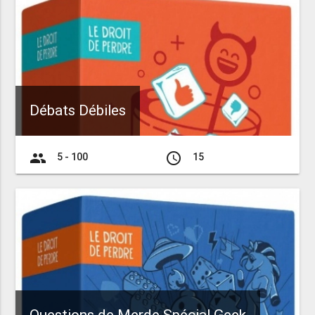
Débats Débiles
group
access_time
5 - 100
15