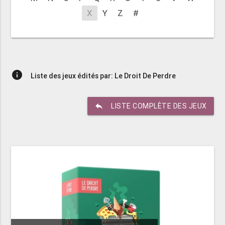
X
Y
Z
#
info
Liste des jeux édités par: Le Droit De Perdre
reply
LISTE COMPLÈTE DES JEUX