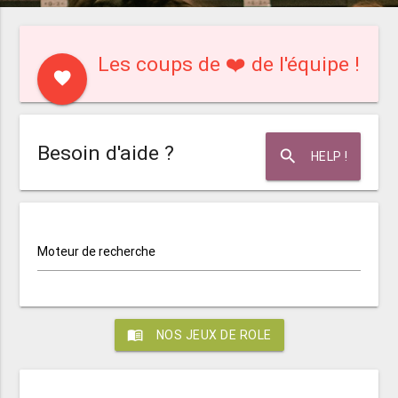
Les coups de ❤️ de l'équipe !
favorite
Besoin d'aide ?
search
HELP !
Moteur de recherche
menu_book
NOS JEUX DE ROLE