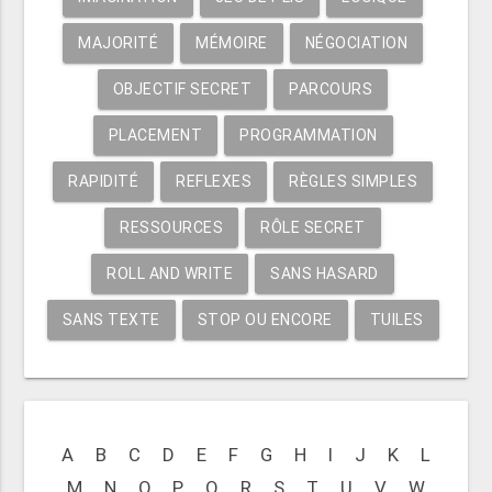
MAJORITÉ
MÉMOIRE
NÉGOCIATION
OBJECTIF SECRET
PARCOURS
PLACEMENT
PROGRAMMATION
RAPIDITÉ
REFLEXES
RÈGLES SIMPLES
RESSOURCES
RÔLE SECRET
ROLL AND WRITE
SANS HASARD
SANS TEXTE
STOP OU ENCORE
TUILES
A
B
C
D
E
F
G
H
I
J
K
L
M
N
O
P
Q
R
S
T
U
V
W