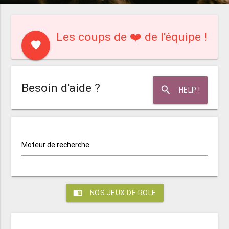
Les coups de ❤️ de l'équipe !
favorite
Besoin d'aide ?
search
HELP !
Moteur de recherche
menu_book
NOS JEUX DE ROLE