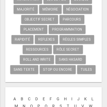
MAJORITÉ
MÉMOIRE
NÉGOCIATION
OBJECTIF SECRET
PARCOURS
PLACEMENT
PROGRAMMATION
RAPIDITÉ
REFLEXES
RÈGLES SIMPLES
RESSOURCES
RÔLE SECRET
ROLL AND WRITE
SANS HASARD
SANS TEXTE
STOP OU ENCORE
TUILES
A
B
C
D
E
F
G
H
I
J
K
L
M
N
O
P
Q
R
S
T
U
V
W