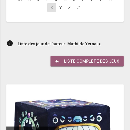
X
Y
Z
#
info
Liste des jeux de l'auteur: Mathilde Yernaux
reply
LISTE COMPLÈTE DES JEUX