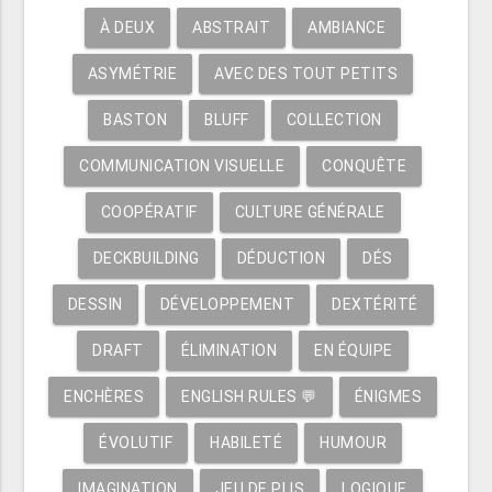
À DEUX
ABSTRAIT
AMBIANCE
ASYMÉTRIE
AVEC DES TOUT PETITS
BASTON
BLUFF
COLLECTION
COMMUNICATION VISUELLE
CONQUÊTE
COOPÉRATIF
CULTURE GÉNÉRALE
DECKBUILDING
DÉDUCTION
DÉS
DESSIN
DÉVELOPPEMENT
DEXTÉRITÉ
DRAFT
ÉLIMINATION
EN ÉQUIPE
ENCHÈRES
ENGLISH RULES 💬
ÉNIGMES
ÉVOLUTIF
HABILETÉ
HUMOUR
IMAGINATION
JEU DE PLIS
LOGIQUE