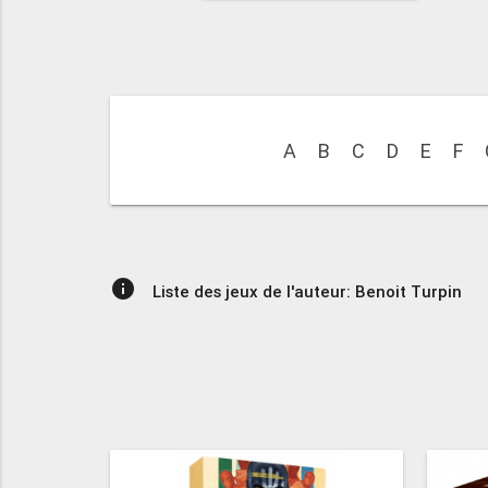
A
B
C
D
E
F
info
Liste des jeux de l'auteur: Benoit Turpin