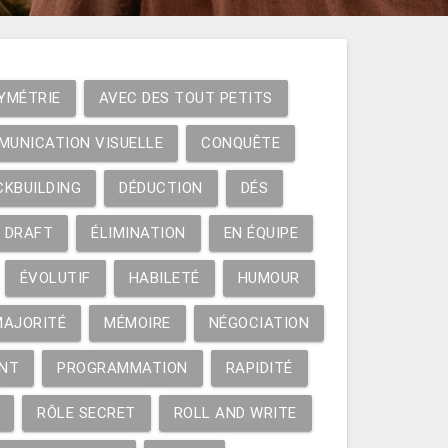
YMÉTRIE
AVEC DES TOUT PETITS
MUNICATION VISUELLE
CONQUÊTE
CKBUILDING
DÉDUCTION
DÉS
DRAFT
ÉLIMINATION
EN ÉQUIPE
ÉVOLUTIF
HABILETÉ
HUMOUR
MAJORITÉ
MÉMOIRE
NÉGOCIATION
NT
PROGRAMMATION
RAPIDITÉ
RÔLE SECRET
ROLL AND WRITE