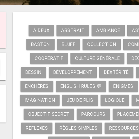
À DEUX
ABSTRAIT
AMBIANCE
AS
BASTON
BLUFF
COLLECTION
COM
COOPÉRATIF
CULTURE GÉNÉRALE
DE
DESSIN
DÉVELOPPEMENT
DEXTÉRITÉ
ENCHÈRES
ENGLISH RULES 💬
ÉNIGMES
IMAGINATION
JEU DE PLIS
LOGIQUE
OBJECTIF SECRET
PARCOURS
PLACEME
REFLEXES
RÈGLES SIMPLES
RESSOURCES