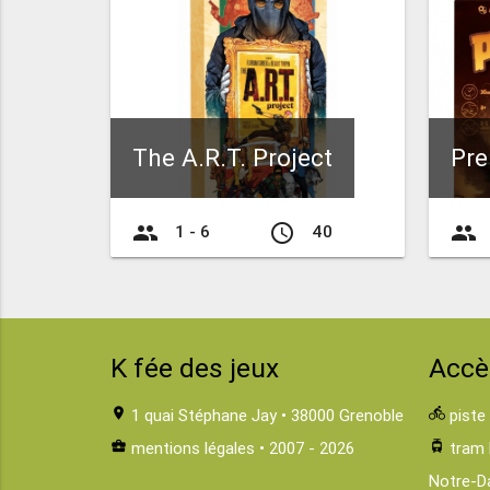
The A.R.T. Project
Pre
group
access_time
group
1 - 6
40
K fée des jeux
Accè
location_on
1 quai Stéphane Jay • 38000 Grenoble
directions_bike
piste
business_center
mentions légales
• 2007 - 2026
tram
tram 
Notre-D