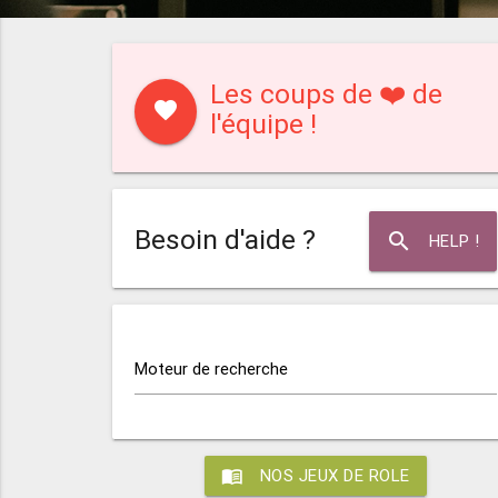
Les coups de ❤️ de
favorite
l'équipe !
Besoin d'aide ?
search
HELP !
Moteur de recherche
menu_book
NOS JEUX DE ROLE