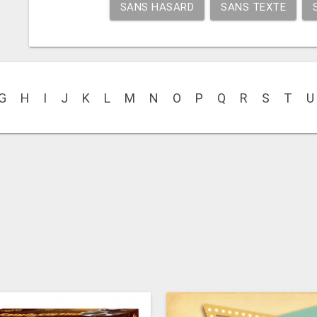
SANS HASARD
SANS TEXTE
G
H
I
J
K
L
M
N
O
P
Q
R
S
T
U