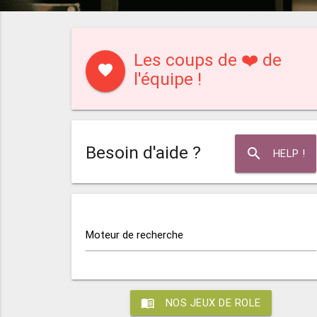
Les coups de ❤️ de
favorite
l'équipe !
Besoin d'aide ?
search
HELP !
Moteur de recherche
menu_book
NOS JEUX DE ROLE