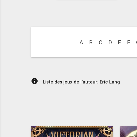
A
B
C
D
E
F
info
Liste des jeux de l'auteur: Eric Lang