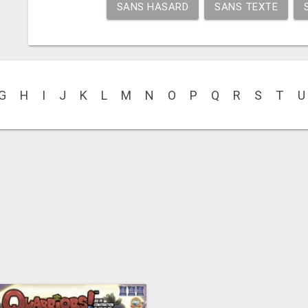
SANS HASARD
SANS TEXTE
G
H
I
J
K
L
M
N
O
P
Q
R
S
T
U