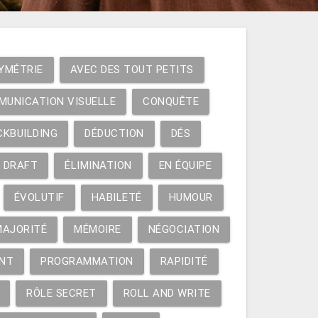
YMÉTRIE
AVEC DES TOUT PETITS
MUNICATION VISUELLE
CONQUÊTE
CKBUILDING
DÉDUCTION
DÉS
DRAFT
ÉLIMINATION
EN ÉQUIPE
ÉVOLUTIF
HABILETÉ
HUMOUR
MAJORITÉ
MÉMOIRE
NÉGOCIATION
NT
PROGRAMMATION
RAPIDITÉ
RÔLE SECRET
ROLL AND WRITE