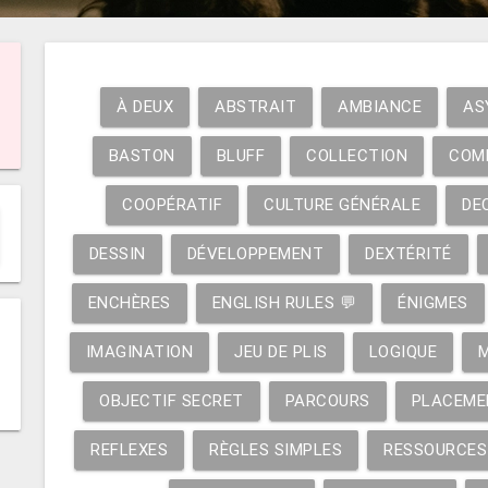
À DEUX
ABSTRAIT
AMBIANCE
AS
BASTON
BLUFF
COLLECTION
COM
COOPÉRATIF
CULTURE GÉNÉRALE
DE
DESSIN
DÉVELOPPEMENT
DEXTÉRITÉ
ENCHÈRES
ENGLISH RULES 💬
ÉNIGMES
IMAGINATION
JEU DE PLIS
LOGIQUE
OBJECTIF SECRET
PARCOURS
PLACEME
REFLEXES
RÈGLES SIMPLES
RESSOURCES