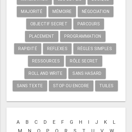
MAJORITÉ
MÉMOIRE
NÉGOCIATION
OBJECTIF SECRET
PARCOURS
PLACEMENT
PROGRAMMATION
RAPIDITÉ
REFLEXES
RÈGLES SIMPLES
RESSOURCES
RÔLE SECRET
ROLL AND WRITE
SANS HASARD
SANS TEXTE
STOP OU ENCORE
TUILES
A
B
C
D
E
F
G
H
I
J
K
L
M
N
O
P
Q
R
S
T
U
V
W