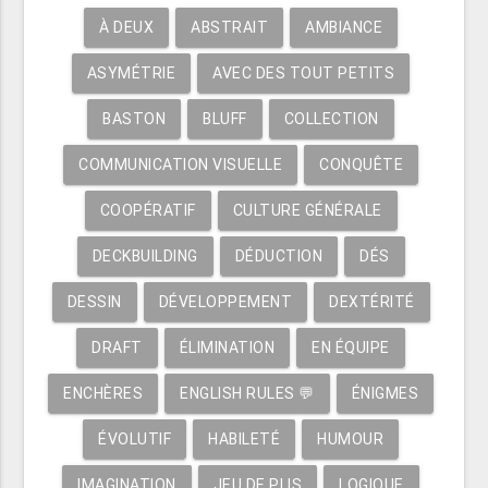
À DEUX
ABSTRAIT
AMBIANCE
ASYMÉTRIE
AVEC DES TOUT PETITS
BASTON
BLUFF
COLLECTION
COMMUNICATION VISUELLE
CONQUÊTE
COOPÉRATIF
CULTURE GÉNÉRALE
DECKBUILDING
DÉDUCTION
DÉS
DESSIN
DÉVELOPPEMENT
DEXTÉRITÉ
DRAFT
ÉLIMINATION
EN ÉQUIPE
ENCHÈRES
ENGLISH RULES 💬
ÉNIGMES
ÉVOLUTIF
HABILETÉ
HUMOUR
IMAGINATION
JEU DE PLIS
LOGIQUE