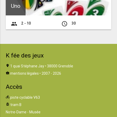
Uno
group
access_time
2 - 10
30
K fée des jeux
location_on
1 quai Stéphane Jay • 38000 Grenoble
business_center
mentions légales
• 2007 - 2026
Accès
directions_bike
piste cyclable V63
tram
tram B
Notre-Dame - Musée