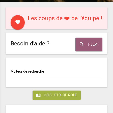
Les coups de ❤️ de l'équipe !
favorite
Besoin d'aide ?
search
HELP !
Moteur de recherche
menu_book
NOS JEUX DE ROLE