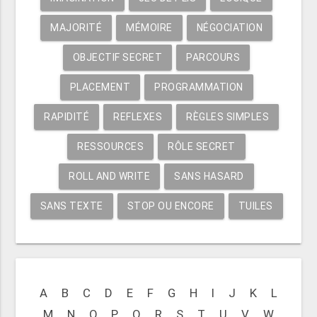
MAJORITÉ
MÉMOIRE
NÉGOCIATION
OBJECTIF SECRET
PARCOURS
PLACEMENT
PROGRAMMATION
RAPIDITÉ
REFLEXES
RÈGLES SIMPLES
RESSOURCES
RÔLE SECRET
ROLL AND WRITE
SANS HASARD
SANS TEXTE
STOP OU ENCORE
TUILES
A
B
C
D
E
F
G
H
I
J
K
L
M
N
O
P
Q
R
S
T
U
V
W