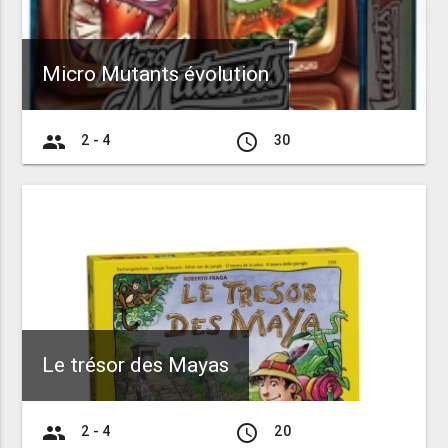
Micro Mutants évolution
group
access_time
2 - 4
30
Le trésor des Mayas
group
access_time
2 - 4
20