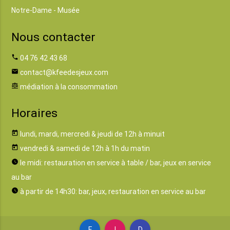
Notre-Dame - Musée
Nous contacter
phone
04 76 42 43 68
email
contact@kfeedesjeux.com
balance
médiation à la consommation
Horaires
today
lundi, mardi, mercredi & jeudi de 12h à minuit
today
vendredi & samedi de 12h à 1h du matin
watch_later
le midi: restauration en service à table / bar, jeux en service
au bar
watch_later
à partir de 14h30: bar, jeux, restauration en service au bar
F
I
D