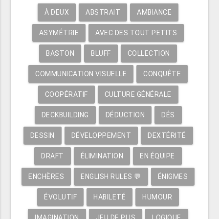
À DEUX
ABSTRAIT
AMBIANCE
ASYMÉTRIE
AVEC DES TOUT PETITS
BASTON
BLUFF
COLLECTION
COMMUNICATION VISUELLE
CONQUÊTE
COOPÉRATIF
CULTURE GÉNÉRALE
DECKBUILDING
DÉDUCTION
DÉS
DESSIN
DÉVELOPPEMENT
DEXTÉRITÉ
DRAFT
ÉLIMINATION
EN ÉQUIPE
ENCHÈRES
ENGLISH RULES 💬
ÉNIGMES
ÉVOLUTIF
HABILETÉ
HUMOUR
IMAGINATION
JEU DE PLIS
LOGIQUE