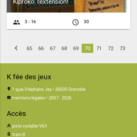
Kiproko: l'extension!
group
access_time
3 - 16
30
chevron_left
65
66
67
68
69
70
71
72
73
K fée des jeux
location_on
1 quai Stéphane Jay • 38000 Grenoble
business_center
mentions légales
• 2007 - 2026
Accès
directions_bike
piste cyclable V63
tram
tram B