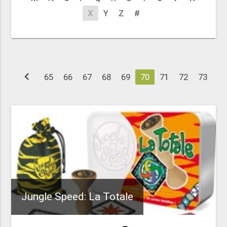
X
Y
Z
#
chevron_left
65
66
67
68
69
70
71
72
73
Jungle Speed: La Totale