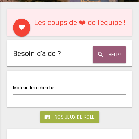
Les coups de ❤️ de l'équipe !
favorite
Besoin d'aide ?
search
HELP !
Moteur de recherche
menu_book
NOS JEUX DE ROLE