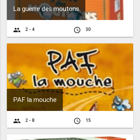
La guerre des moutons
group
access_time
2 - 4
30
PAF la mouche
group
access_time
2 - 8
15