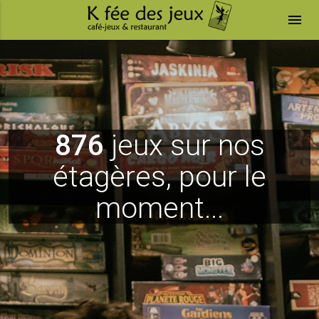
menu
876
jeux sur nos
étagères, pour le
moment...