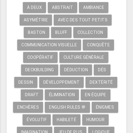
À DEUX
ABSTRAIT
AMBIANCE
ASYMÉTRIE
AVEC DES TOUT PETITS
BASTON
BLUFF
COLLECTION
COMMUNICATION VISUELLE
CONQUÊTE
COOPÉRATIF
CULTURE GÉNÉRALE
DECKBUILDING
DÉDUCTION
DÉS
DESSIN
DÉVELOPPEMENT
DEXTÉRITÉ
DRAFT
ÉLIMINATION
EN ÉQUIPE
ENCHÈRES
ENGLISH RULES 💬
ÉNIGMES
ÉVOLUTIF
HABILETÉ
HUMOUR
IMAGINATION
JEU DE PLIS
LOGIQUE