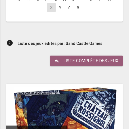
X
Y
Z
#
info
Liste des jeux édités par: Sand Castle Games
reply
LISTE COMPLÈTE DES JEUX