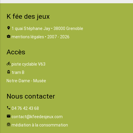
K fée des jeux
location_on
1 quai Stéphane Jay • 38000 Grenoble
business_center
mentions légales
• 2007 - 2026
Accès
directions_bike
piste cyclable V63
tram
tram B
Notre-Dame - Musée
Nous contacter
phone
04 76 42 43 68
email
contact@kfeedesjeux.com
balance
médiation à la consommation