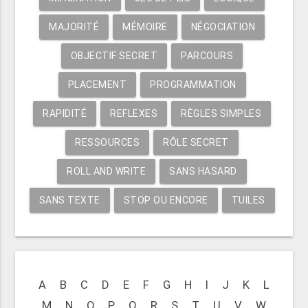
MAJORITÉ
MÉMOIRE
NÉGOCIATION
OBJECTIF SECRET
PARCOURS
PLACEMENT
PROGRAMMATION
RAPIDITÉ
REFLEXES
RÈGLES SIMPLES
RESSOURCES
RÔLE SECRET
ROLL AND WRITE
SANS HASARD
SANS TEXTE
STOP OU ENCORE
TUILES
A
B
C
D
E
F
G
H
I
J
K
L
M
N
O
P
Q
R
S
T
U
V
W