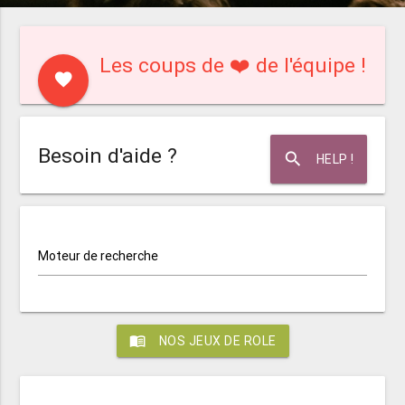
Les coups de ❤️ de l'équipe !
favorite
Besoin d'aide ?
search
HELP !
Moteur de recherche
menu_book
NOS JEUX DE ROLE