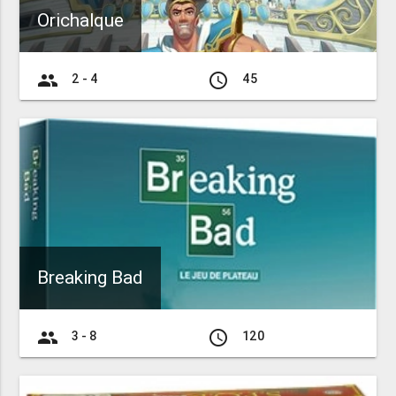
Orichalque
group
access_time
2 - 4
45
Breaking Bad
group
access_time
3 - 8
120