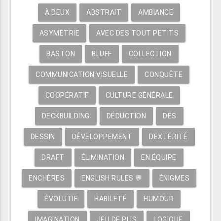
À DEUX
ABSTRAIT
AMBIANCE
ASYMÉTRIE
AVEC DES TOUT PETITS
BASTON
BLUFF
COLLECTION
COMMUNICATION VISUELLE
CONQUÊTE
COOPÉRATIF
CULTURE GÉNÉRALE
DECKBUILDING
DÉDUCTION
DÉS
DESSIN
DÉVELOPPEMENT
DEXTÉRITÉ
DRAFT
ÉLIMINATION
EN ÉQUIPE
ENCHÈRES
ENGLISH RULES 💬
ÉNIGMES
ÉVOLUTIF
HABILETÉ
HUMOUR
IMAGINATION
JEU DE PLIS
LOGIQUE