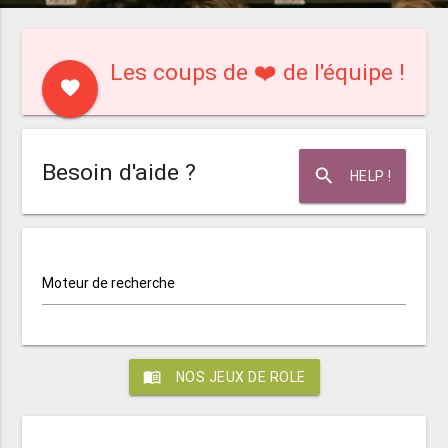
Les coups de ❤️ de l'équipe !
favorite
Besoin d'aide ?
search
HELP !
Moteur de recherche
menu_book
NOS JEUX DE ROLE