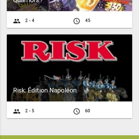
Quarriors !
group
access_time
2 - 4
45
Risk: Édition Napoléon
group
access_time
2 - 5
60