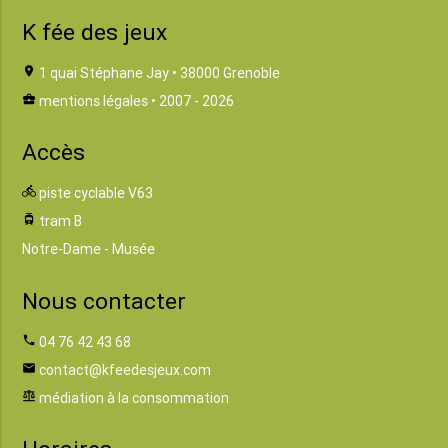
K fée des jeux
location_on
1 quai Stéphane Jay • 38000 Grenoble
business_center
mentions légales
• 2007 - 2026
Accès
directions_bike
piste cyclable V63
tram
tram B
Notre-Dame - Musée
Nous contacter
phone
04 76 42 43 68
email
contact@kfeedesjeux.com
balance
médiation à la consommation