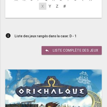
X
Y
Z
#
info
Liste des jeux rangés dans la case: D - 1
reply
LISTE COMPLÈTE DES JEUX