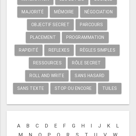
MAJORITÉ
MÉMOIRE
NÉGOCIATION
OBJECTIF SECRET
PARCOURS
PLACEMENT
PROGRAMMATION
RAPIDITÉ
REFLEXES
RÈGLES SIMPLES
RESSOURCES
RÔLE SECRET
ROLL AND WRITE
SANS HASARD
SANS TEXTE
STOP OU ENCORE
TUILES
A
B
C
D
E
F
G
H
I
J
K
L
M
N
O
P
Q
R
S
T
U
V
W