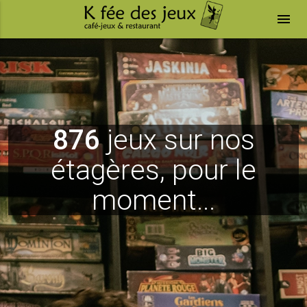
menu
876
jeux sur nos
étagères, pour le
moment...