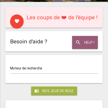
Les coups de ❤️ de l'équipe !
favorite
Besoin d'aide ?
search
HELP !
Moteur de recherche
menu_book
NOS JEUX DE ROLE