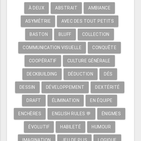
À DEUX
ABSTRAIT
AMBIANCE
ASYMÉTRIE
AVEC DES TOUT PETITS
BASTON
BLUFF
COLLECTION
COMMUNICATION VISUELLE
CONQUÊTE
COOPÉRATIF
CULTURE GÉNÉRALE
DECKBUILDING
DÉDUCTION
DÉS
DESSIN
DÉVELOPPEMENT
DEXTÉRITÉ
DRAFT
ÉLIMINATION
EN ÉQUIPE
ENCHÈRES
ENGLISH RULES 💬
ÉNIGMES
ÉVOLUTIF
HABILETÉ
HUMOUR
IMAGINATION
JEU DE PLIS
LOGIQUE