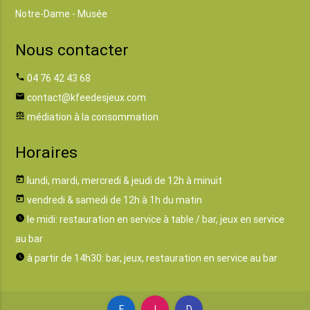
Notre-Dame - Musée
Nous contacter
phone
04 76 42 43 68
email
contact@kfeedesjeux.com
balance
médiation à la consommation
Horaires
today
lundi, mardi, mercredi & jeudi de 12h à minuit
today
vendredi & samedi de 12h à 1h du matin
watch_later
le midi: restauration en service à table / bar, jeux en service
au bar
watch_later
à partir de 14h30: bar, jeux, restauration en service au bar
F
I
D