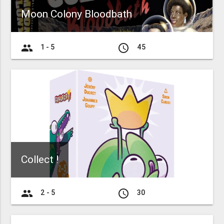
Moon Colony Bloodbath
group
access_time
1 - 5
45
Collect !
group
access_time
2 - 5
30