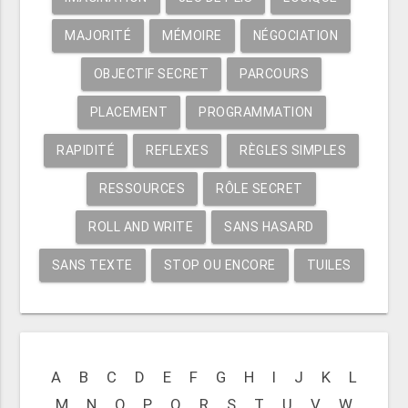
MAJORITÉ
MÉMOIRE
NÉGOCIATION
OBJECTIF SECRET
PARCOURS
PLACEMENT
PROGRAMMATION
RAPIDITÉ
REFLEXES
RÈGLES SIMPLES
RESSOURCES
RÔLE SECRET
ROLL AND WRITE
SANS HASARD
SANS TEXTE
STOP OU ENCORE
TUILES
A
B
C
D
E
F
G
H
I
J
K
L
M
N
O
P
Q
R
S
T
U
V
W