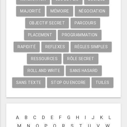
MAJORITÉ
MÉMOIRE
NÉGOCIATION
OBJECTIF SECRET
PARCOURS
PLACEMENT
PROGRAMMATION
RAPIDITÉ
REFLEXES
RÈGLES SIMPLES
RESSOURCES
RÔLE SECRET
ROLL AND WRITE
SANS HASARD
SANS TEXTE
STOP OU ENCORE
TUILES
A
B
C
D
E
F
G
H
I
J
K
L
M
N
O
P
Q
R
S
T
U
V
W