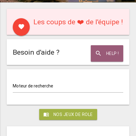
Les coups de ❤️ de l'équipe !
favorite
Besoin d'aide ?
search
HELP !
Moteur de recherche
menu_book
NOS JEUX DE ROLE