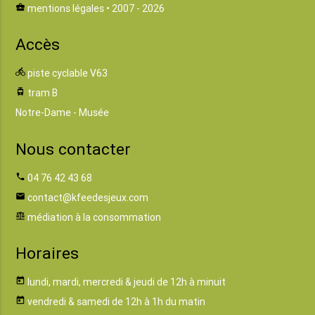
business_center
mentions légales
• 2007 - 2026
Accès
directions_bike
piste cyclable V63
tram
tram B
Notre-Dame - Musée
Nous contacter
phone
04 76 42 43 68
email
contact@kfeedesjeux.com
balance
médiation à la consommation
Horaires
today
lundi, mardi, mercredi & jeudi de 12h à minuit
today
vendredi & samedi de 12h à 1h du matin