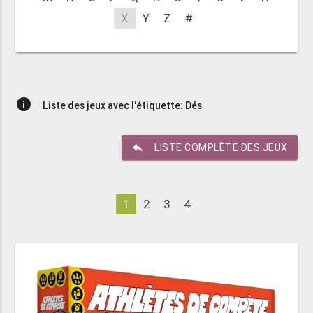
X
Y
Z
#
info
Liste des jeux avec l'étiquette: Dés
reply
LISTE COMPLÈTE DES JEUX
1
2
3
4