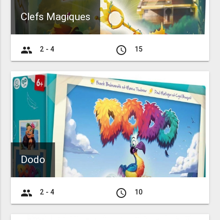
Clefs Magiques
group
access_time
2 - 4
15
Dodo
group
access_time
2 - 4
10