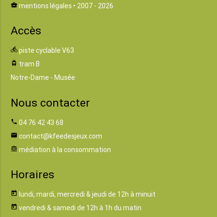
business_center
mentions légales
• 2007 - 2026
Accès
directions_bike
piste cyclable V63
tram
tram B
Notre-Dame - Musée
Nous contacter
phone
04 76 42 43 68
email
contact@kfeedesjeux.com
balance
médiation à la consommation
Horaires
today
lundi, mardi, mercredi & jeudi de 12h à minuit
today
vendredi & samedi de 12h à 1h du matin