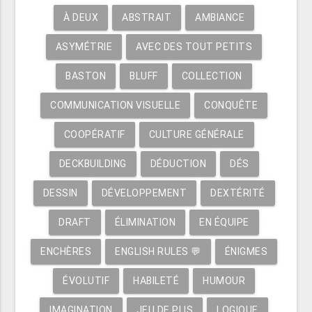
À DEUX
ABSTRAIT
AMBIANCE
ASYMÉTRIE
AVEC DES TOUT PETITS
BASTON
BLUFF
COLLECTION
COMMUNICATION VISUELLE
CONQUÊTE
COOPÉRATIF
CULTURE GÉNÉRALE
DECKBUILDING
DÉDUCTION
DÉS
DESSIN
DÉVELOPPEMENT
DEXTÉRITÉ
DRAFT
ÉLIMINATION
EN ÉQUIPE
ENCHÈRES
ENGLISH RULES 💬
ÉNIGMES
ÉVOLUTIF
HABILETÉ
HUMOUR
IMAGINATION
JEU DE PLIS
LOGIQUE