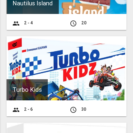
Nautilus Island
group
access_time
2 - 4
20
Turbo Kids
group
access_time
2 - 6
30