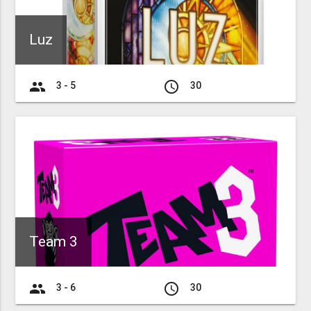
Luz
group
access_time
3 - 5
30
Team 3
group
access_time
3 - 6
30