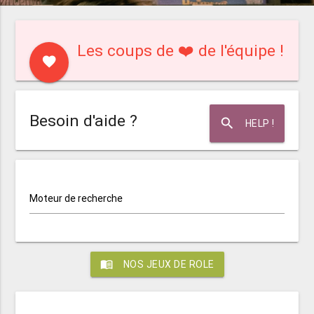
Les coups de ❤️ de l'équipe !
favorite
Besoin d'aide ?
search
HELP !
Moteur de recherche
menu_book
NOS JEUX DE ROLE