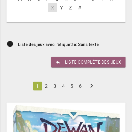
X
Y
Z
#
info
Liste des jeux avec l'étiquette: Sans texte
reply
LISTE COMPLÈTE DES JEUX
chevron_right
1
2
3
4
5
6