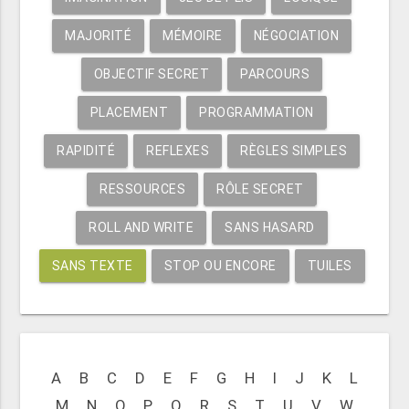
MAJORITÉ
MÉMOIRE
NÉGOCIATION
OBJECTIF SECRET
PARCOURS
PLACEMENT
PROGRAMMATION
RAPIDITÉ
REFLEXES
RÈGLES SIMPLES
RESSOURCES
RÔLE SECRET
ROLL AND WRITE
SANS HASARD
SANS TEXTE
STOP OU ENCORE
TUILES
A
B
C
D
E
F
G
H
I
J
K
L
M
N
O
P
Q
R
S
T
U
V
W