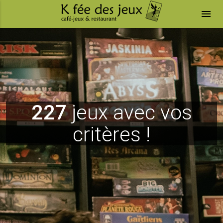
menu
227
jeux avec vos
critères !