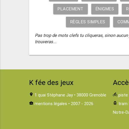
PLACEMENT
ÉNIGMES
R
RÈGLES SIMPLES
COMM
Pas trop de mots clefs tu cliqueras, sinon aucun
trouveras...
K fée des jeux
Accè
location_on
1 quai Stéphane Jay • 38000 Grenoble
directions_bike
piste
business_center
mentions légales
• 2007 - 2026
tram
tram 
Notre-D