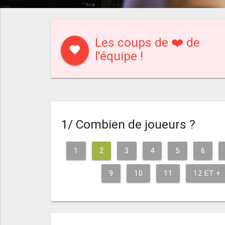
Les coups de ❤️ de
favorite
l'équipe !
1/ Combien de joueurs ?
1
2
3
4
5
6
9
10
11
12 ET +