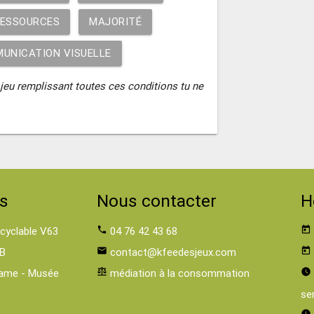
ESSOURCES
MAJORITÉ
UNICATION VISUELLE
 jeu remplissant toutes ces conditions tu ne
s
Nous contacter
H
 cyclable V63
phone
04 76 42 43 68
today
B
email
contact@kfeedesjeux.com
today
ame - Musée
balance
médiation à la consommation
watch_later
se
watch_later