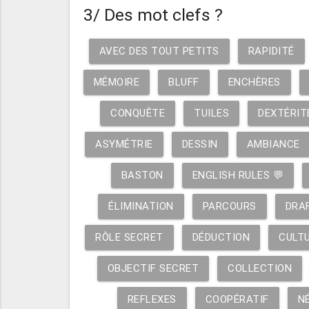
3/ Des mot clefs ?
AVEC DES TOUT PETITS
RAPIDITÉ
MÉMOIRE
BLUFF
ENCHÈRES
CONQUÊTE
TUILES
DEXTÉRIT
ASYMÉTRIE
DESSIN
AMBIANCE
BASTON
ENGLISH RULES 💬
ÉLIMINATION
PARCOURS
DRA
RÔLE SECRET
DÉDUCTION
CULT
OBJECTIF SECRET
COLLECTION
REFLEXES
COOPÉRATIF
N