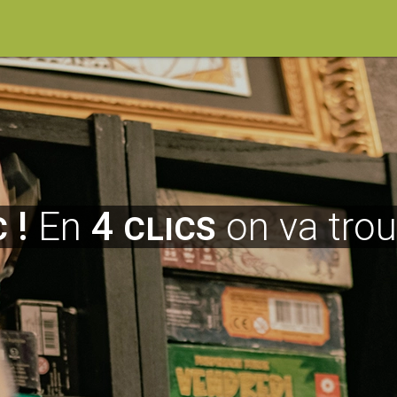
 !
En
4 clics
on va tro