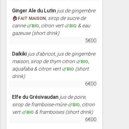
Ginger Ale du Lutin
jus de gingembre
🏠FAIT MAISON
, sirop de sucre de
canne
🌿BIO
, citron vert
🌿BIO
& eau
gazeuse (short drink)
5€00
Daïkiki
jus d’abricot, jus de gingembre
maison, sirop de thym citron
🌿BIO
,
aquafaba & citron vert
🌿BIO
(short
drink)
6€00
Elfe du Grésivaudan
jus de poire,
sirop de framboise-mûre
🌿BIO
, citron
vert
🌿BIO
& framboises (short drink)
6€00