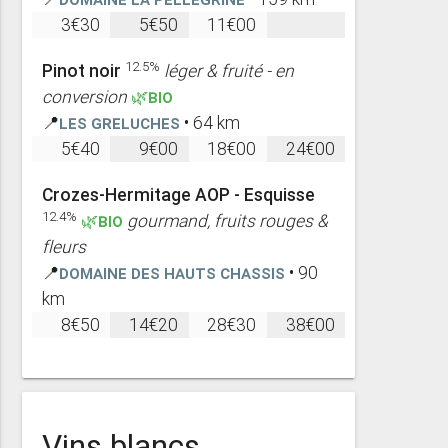
3€30
5€50
11€00
12.5%
Pinot noir
léger & fruité - en
conversion
🌿BIO
📍
Les Greluches
• 64 km
5€40
9€00
18€00
24€00
Crozes-Hermitage AOP - Esquisse
12.4%
🌿BIO
gourmand, fruits rouges &
fleurs
📍
Domaine des Hauts Chassis
• 90
km
8€50
14€20
28€30
38€00
Vins blancs