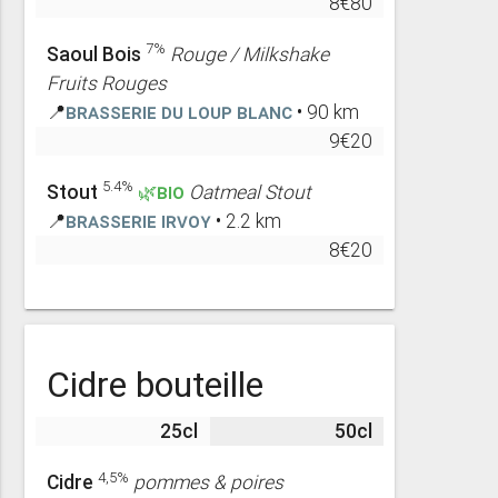
8€80
7%
Saoul Bois
Rouge / Milkshake
Fruits Rouges
📍
Brasserie du Loup Blanc
• 90 km
9€20
5.4%
Stout
🌿BIO
Oatmeal Stout
📍
Brasserie Irvoy
• 2.2 km
8€20
Cidre bouteille
25cl
50cl
4,5%
Cidre
pommes & poires