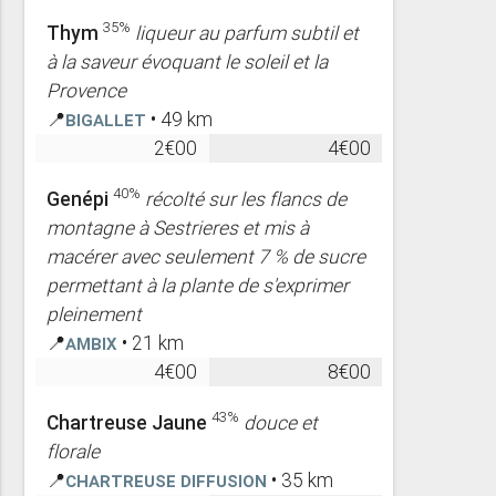
35%
Thym
liqueur au parfum subtil et
à la saveur évoquant le soleil et la
Provence
📍
Bigallet
• 49 km
2€00
4€00
40%
Genépi
récolté sur les flancs de
montagne à Sestrieres et mis à
macérer avec seulement 7 % de sucre
permettant à la plante de s'exprimer
pleinement
📍
Ambix
• 21 km
4€00
8€00
43%
Chartreuse Jaune
douce et
florale
📍
Chartreuse diffusion
• 35 km