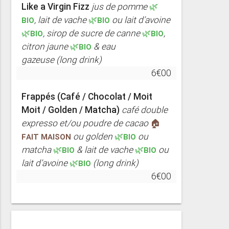
Like a Virgin Fizz
jus de pomme
🌿
BIO
, lait de vache
🌿BIO
ou lait d’avoine
🌿BIO
, sirop de sucre de canne
🌿BIO
,
citron jaune
🌿BIO
& eau
gazeuse
(long drink)
6€00
Frappés (Café / Chocolat / Moit
Moit / Golden / Matcha)
café double
expresso et/ou poudre de cacao
🏠
FAIT MAISON
ou golden
🌿BIO
ou
matcha
🌿BIO
& lait de vache
🌿BIO
ou
lait d’avoine
🌿BIO
(long drink)
6€00