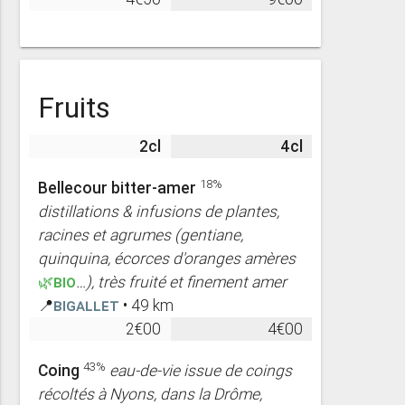
Fruits
2cl
4cl
18%
Bellecour bitter-amer
distillations & infusions de plantes,
racines et agrumes (gentiane,
quinquina, écorces d'oranges amères
🌿BIO
…), très fruité et finement amer
📍
Bigallet
• 49 km
2€00
4€00
43%
Coing
eau-de-vie issue de coings
récoltés à Nyons, dans la Drôme,