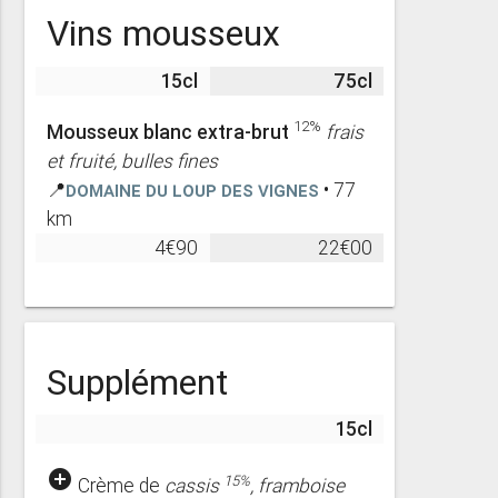
Vins mousseux
15cl
75cl
12%
Mousseux blanc extra-brut
frais
et fruité, bulles fines
📍
Domaine du Loup des vignes
• 77
km
4€90
22€00
Supplément
15cl
add_circle
15%
Crème de
cassis
, framboise