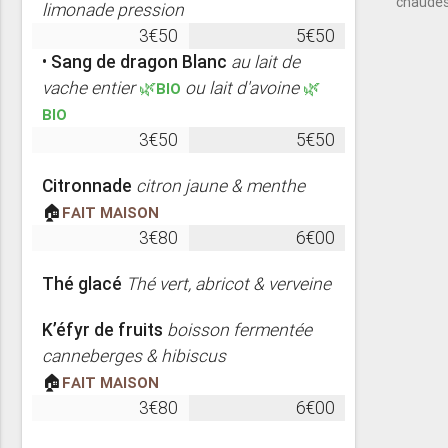
chaude
limonade pression
3€50
5€50
•
Sang de dragon Blanc
au lait de
vache entier
🌿BIO
ou lait d'avoine
🌿
BIO
3€50
5€50
Citronnade
citron jaune & menthe
🏠
Fait maison
3€80
6€00
Thé glacé
Thé vert, abricot & verveine
K’éfyr de fruits
boisson fermentée
canneberges & hibiscus
🏠
Fait maison
3€80
6€00