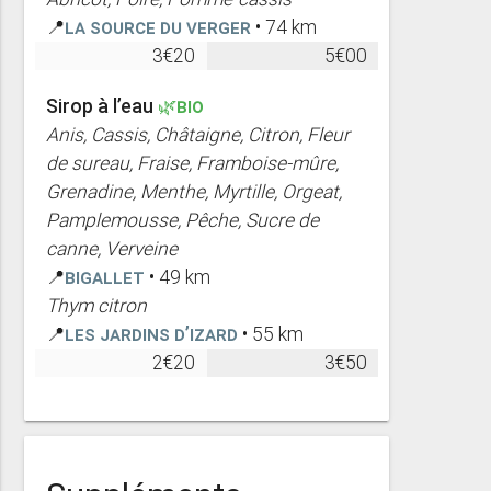
📍
La Source du Verger
• 74 km
3€20
5€00
Sirop à l’eau
🌿BIO
Anis, Cassis, Châtaigne, Citron, Fleur
de sureau, Fraise, Framboise-mûre,
Grenadine, Menthe, Myrtille, Orgeat,
Pamplemousse, Pêche, Sucre de
canne, Verveine
📍
Bigallet
• 49 km
Thym citron
📍
Les Jardins d’Izard
• 55 km
2€20
3€50