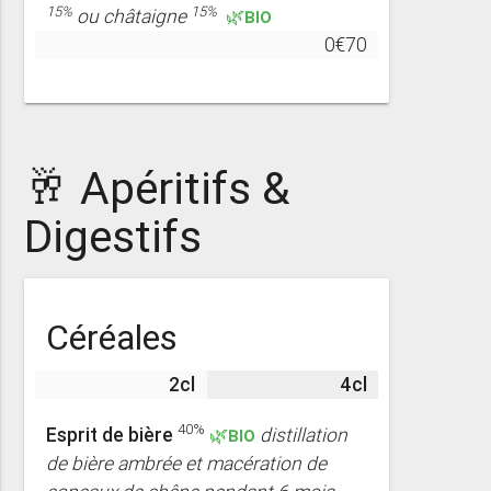
15%
15%
ou châtaigne
🌿BIO
0€70
🥂 Apéritifs &
Digestifs
Céréales
2cl
4cl
40%
Esprit de bière
🌿BIO
distillation
de bière ambrée et macération de