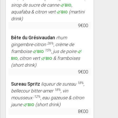
sirop de sucre de canne
🌿BIO
,
aquafaba & citron vert
🌿BIO
(martini
drink)
9€00
Bête du Grésivaudan
rhum
26%
gingembre-citron
, crème de
15%
framboise
🌿BIO
, jus de poire
🌿
BIO
, citron vert
🌿BIO
& framboises
(short drink)
9€00
18%
Sureau Spritz
liqueur de sureau
,
18%
bellecour bitter-amer
, vin
;12%
mousseux
, eau gazeuse & citron
jaune
🌿BIO
(short drink)
8€00