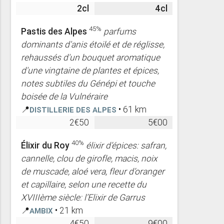
2cl
4cl
45%
Pastis des Alpes
parfums
dominants d'anis étoilé et de réglisse,
rehaussés d'un bouquet aromatique
d'une vingtaine de plantes et épices,
notes subtiles du Génépi et touche
boisée de la Vulnéraire
📍
Distillerie des Alpes
• 61 km
2€50
5€00
40%
Élixir du Roy
élixir d’épices: safran,
cannelle, clou de girofle, macis, noix
de muscade, aloé vera, fleur d’oranger
et capillaire, selon une recette du
XVIIIème siècle: l’Elixir de Garrus
📍
Ambix
• 21 km
4€50
9€00