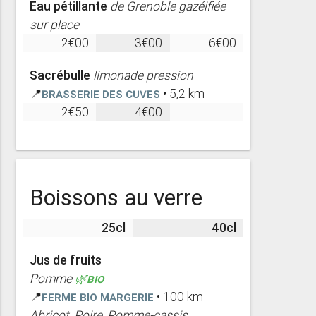
Eau pétillante
de Grenoble gazéifiée
sur place
2€00
3€00
6€00
Sacrébulle
limonade pression
📍
Brasserie des Cuves
• 5,2 km
2€50
4€00
Boissons au verre
25cl
40cl
Jus de fruits
Pomme
🌿BIO
📍
Ferme Bio Margerie
• 100 km
Abricot, Poire, Pomme-cassis