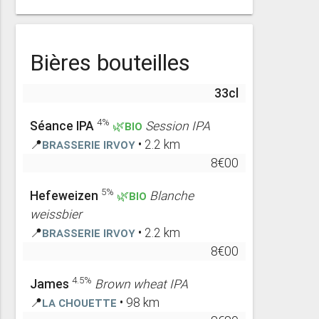
Bières bouteilles
33cl
4%
Séance IPA
🌿BIO
Session IPA
📍
Brasserie Irvoy
• 2.2 km
8€00
5%
Hefeweizen
🌿BIO
Blanche
weissbier
📍
Brasserie Irvoy
• 2.2 km
8€00
4.5%
James
Brown wheat IPA
📍
La Chouette
• 98 km