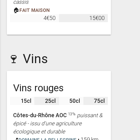
cassis
🏠
Fait maison
4€50
15€00
🍷 Vins
Vins rouges
15cl
25cl
50cl
75cl
13%
Côtes-du-Rhône AOC
puissant &
épicé - issu d'une agriculture
écologique et durable
📍
Domaine La Pellegrine
• 159 km