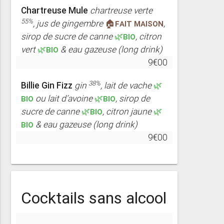
Chartreuse Mule
chartreuse verte
55%
, jus de gingembre
🏠FAIT MAISON
,
sirop de sucre de canne
🌿BIO
, citron
vert
🌿BIO
& eau gazeuse (long drink)
9€00
38%
Billie Gin Fizz
gin
, lait de vache
🌿
BIO
ou lait d’avoine
🌿BIO
, sirop de
sucre de canne
🌿BIO
, citron jaune
🌿
BIO
& eau gazeuse (long drink)
9€00
Cocktails sans alcool