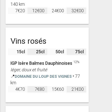
140 km
7€20
12€00
24€00
32€00
Vins rosés
15cl
25cl
50cl
75cl
12%
IGP Isère Balmes Dauphinoises
léger, doux et fruité
📍
Domaine du Loup des vignes
• 77
km
4€70
7€80
15€60
21€00