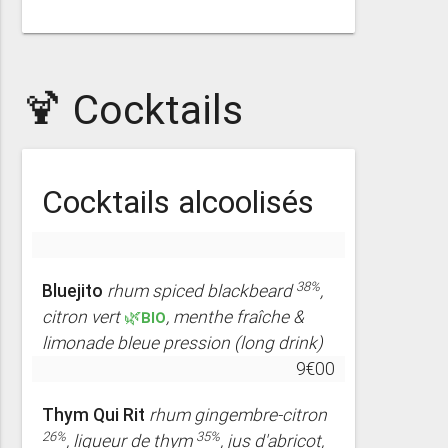
🍹 Cocktails
Cocktails alcoolisés
38%
Bluejito
rhum spiced blackbeard
,
citron vert
🌿BIO
, menthe fraîche &
limonade bleue pression
(long drink)
9€00
Thym Qui Rit
rhum gingembre-citron
26%
35%
, liqueur de thym
, jus d'abricot,