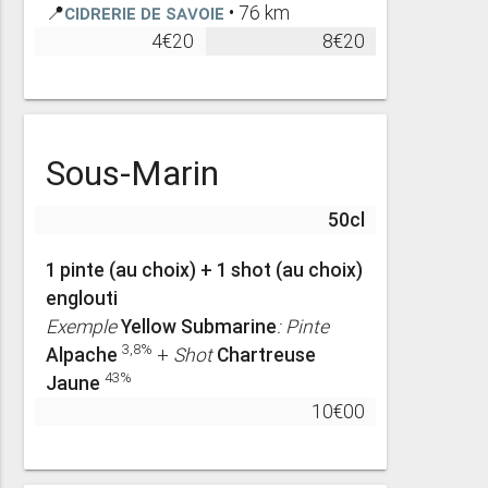
📍
Cidrerie de Savoie
• 76 km
4€20
8€20
Sous-Marin
50cl
1 pinte (au choix) + 1 shot (au choix)
englouti
Exemple
Yellow Submarine
: Pinte
3,8%
Alpache
+
Shot
Chartreuse
43%
Jaune
10€00