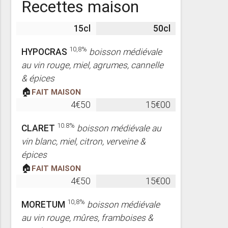
Recettes maison
15cl
50cl
10,8%
HYPOCRAS
boisson médiévale
au vin rouge, miel, agrumes, cannelle
& épices
🏠
Fait maison
4€50
15€00
10.8%
CLARET
boisson médiévale au
vin blanc, miel, citron, verveine &
épices
🏠
Fait maison
4€50
15€00
10,8%
MORETUM
boisson médiévale
au vin rouge, mûres, framboises &