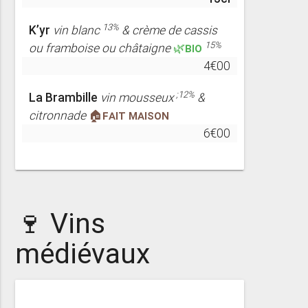
13%
K’yr
vin blanc
& crème de cassis
15%
ou framboise ou châtaigne
🌿BIO
4€00
;12%
La Brambille
vin mousseux
&
citronnade
🏠FAIT MAISON
6€00
🍷 Vins
médiévaux