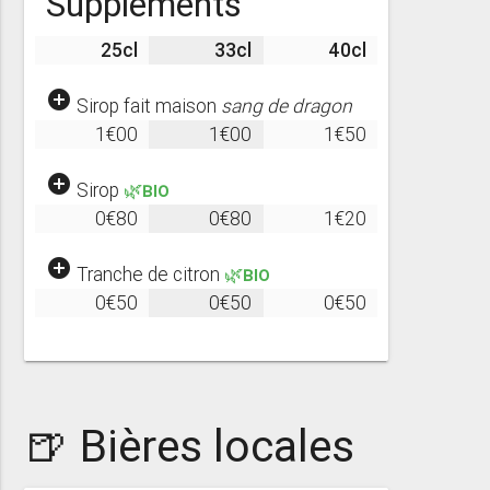
Suppléments
25cl
33cl
40cl
add_circle
Sirop fait maison
sang de dragon
1€00
1€00
1€50
add_circle
Sirop
🌿BIO
0€80
0€80
1€20
add_circle
Tranche de citron
🌿BIO
0€50
0€50
0€50
🍺 Bières locales