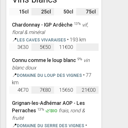
15cl
25cl
50cl
75cl
13%
Chardonnay - IGP Ardèche
vif,
floral & minéral
📍
Les Caves Vivaraises
• 193 km
3€30
5€50
11€00
9%
Connu comme le loup blanc
vin
blanc doux
📍
Domaine du Loup des vignes
• 77
km
4€70
7€80
15€60
21€00
Grignan-les-Adhémar AOP - Les
13%
Perraches
🌿BIO
frais, rond &
fruité
📍
Domaine du Serre des Vignes
•