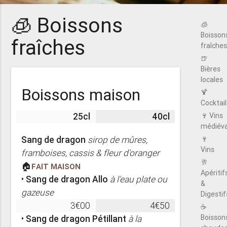
🧊 Boissons
🧊
Boisson
fraîches
fraîches
🍺
Bières
locales
Boissons maison
🍹
Cocktail
25cl
40cl
🍷 Vins
médiév
Sang de dragon
sirop de mûres,
🍷
Vins
framboises, cassis & fleur d'oranger
🥂
🏠
Fait maison
Apéritif
•
Sang de dragon Allo
à l'eau plate ou
&
gazeuse
Digestif
3€00
4€50
☕️
Boisson
•
Sang de dragon Pétillant
à la