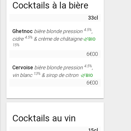
Cocktails à la bière
33cl
4.5%
Ghetnoc
bière blonde pression
,
4.5%
cidre
& crème de châtaigne
🌿BIO
15%
6€00
4.5%
Cervoise
bière blonde pression
,
13%
vin blanc
& sirop de citron
🌿BIO
6€00
Cocktails au vin
15cl