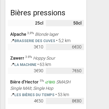
Bières pressions
25cl
50cl
3,8%
Alpache
Blonde lager
📍
Brasserie des Cuves
• 5,2 km
3€10
6€00
3.8%
Zawerr
Hoppy Sour
📍
La Machine
• 63 km
3€90
7€60
5%
Bière d’Hector
🌿BIO
SMASH
Single MAlt, Single Hop
📍
Les bières du temps
• 53 km
4€50
8€80