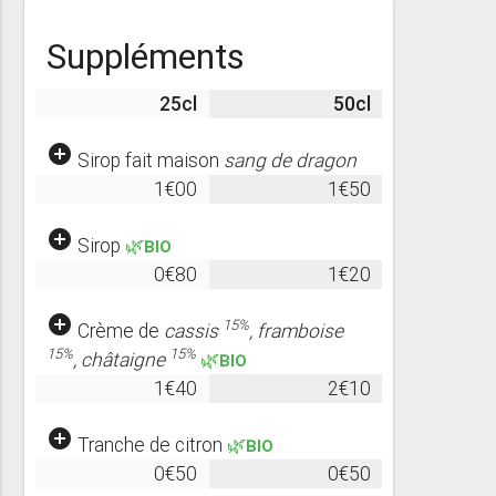
Suppléments
25cl
50cl
add_circle
Sirop fait maison
sang de dragon
1€00
1€50
add_circle
Sirop
🌿BIO
0€80
1€20
add_circle
15%
Crème de
cassis
, framboise
15%
15%
, châtaigne
🌿BIO
1€40
2€10
add_circle
Tranche de citron
🌿BIO
0€50
0€50