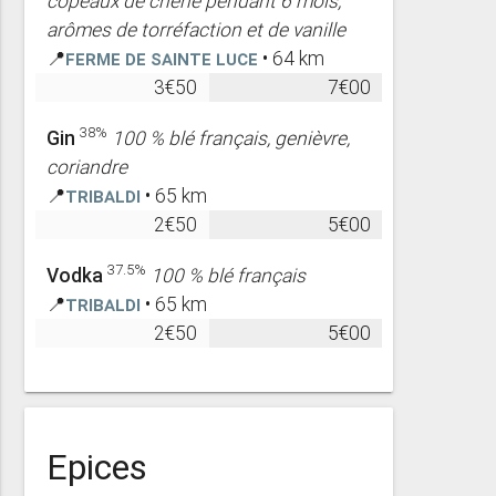
copeaux de chêne pendant 6 mois,
arômes de torréfaction et de vanille
📍
Ferme de Sainte Luce
• 64 km
3€50
7€00
38%
Gin
100 % blé français, genièvre,
coriandre
📍
Tribaldi
• 65 km
2€50
5€00
37.5%
Vodka
100 % blé français
📍
Tribaldi
• 65 km
2€50
5€00
Epices