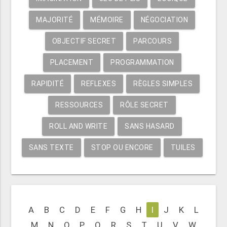
MAJORITÉ
MÉMOIRE
NÉGOCIATION
OBJECTIF SECRET
PARCOURS
PLACEMENT
PROGRAMMATION
RAPIDITÉ
REFLEXES
RÈGLES SIMPLES
RESSOURCES
RÔLE SECRET
ROLL AND WRITE
SANS HASARD
SANS TEXTE
STOP OU ENCORE
TUILES
A
B
C
D
E
F
G
H
I
J
K
L
M
N
O
P
Q
R
S
T
U
V
W