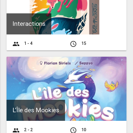
Interactions
group
access_time
1 - 4
15
L’Île des Mookies
group
access_time
2 - 2
10