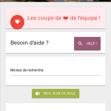
Les coups de ❤️ de l'équipe !
favorite
Besoin d'aide ?
search
HELP !
Moteur de recherche
menu_book
NOS JEUX DE ROLE