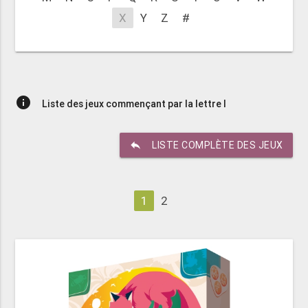
X
Y
Z
#
info
Liste des jeux commençant par la lettre I
reply
LISTE COMPLÈTE DES JEUX
1
2