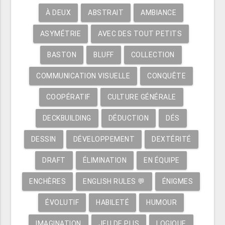
À DEUX
ABSTRAIT
AMBIANCE
ASYMÉTRIE
AVEC DES TOUT PETITS
BASTON
BLUFF
COLLECTION
COMMUNICATION VISUELLE
CONQUÊTE
COOPÉRATIF
CULTURE GÉNÉRALE
DECKBUILDING
DÉDUCTION
DÉS
DESSIN
DÉVELOPPEMENT
DEXTÉRITÉ
DRAFT
ÉLIMINATION
EN ÉQUIPE
ENCHÈRES
ENGLISH RULES 💬
ÉNIGMES
ÉVOLUTIF
HABILETÉ
HUMOUR
IMAGINATION
JEU DE PLIS
LOGIQUE