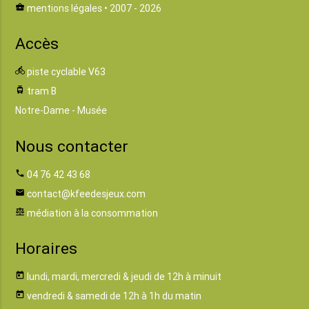
business_center
mentions légales
• 2007 - 2026
Accès
directions_bike
piste cyclable V63
tram
tram B
Notre-Dame - Musée
Nous contacter
phone
04 76 42 43 68
email
contact@kfeedesjeux.com
balance
médiation à la consommation
Horaires
today
lundi, mardi, mercredi & jeudi de 12h à minuit
today
vendredi & samedi de 12h à 1h du matin