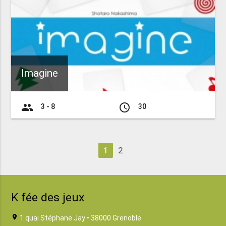
Imagine
group
access_time
3 - 8
30
1
2
K fée des jeux
location_on
1 quai Stéphane Jay • 38000 Grenoble