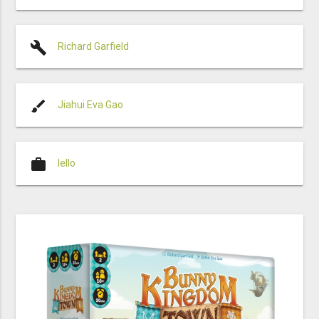
build
Richard Garfield
brush
Jiahui Eva Gao
work
Iello