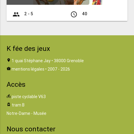
group
access_time
2 - 5
40
K fée des jeux
location_on
1 quai Stéphane Jay • 38000 Grenoble
business_center
mentions légales
• 2007 - 2026
Accès
directions_bike
piste cyclable V63
tram
tram B
Notre-Dame - Musée
Nous contacter