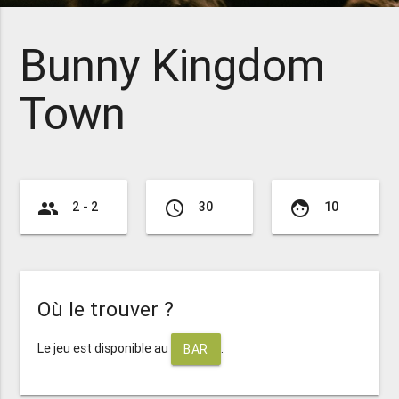
Bunny Kingdom
Town
group
access_time
face
2 - 2
30
10
Où le trouver ?
Le jeu est disponible au
.
BAR