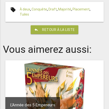
local_offer
À deux
,
Conquête
,
Draft
,
Majorité
,
Placement
,
Tuiles
reply
RETOUR À LA LISTE
Vous aimerez aussi:
L’Année des 5 Empereurs