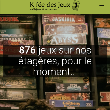
menu
876
jeux sur nos
étagères, pour le
moment...