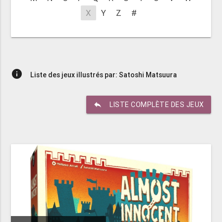
X
Y
Z
#
info
Liste des jeux illustrés par: Satoshi Matsuura
reply
LISTE COMPLÈTE DES JEUX