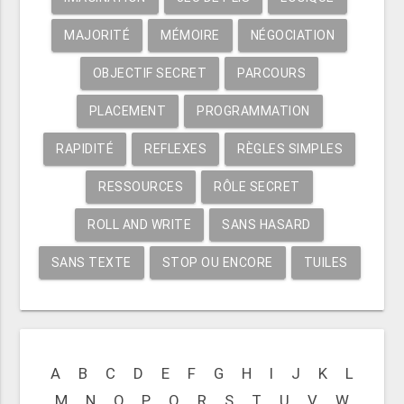
MAJORITÉ
MÉMOIRE
NÉGOCIATION
OBJECTIF SECRET
PARCOURS
PLACEMENT
PROGRAMMATION
RAPIDITÉ
REFLEXES
RÈGLES SIMPLES
RESSOURCES
RÔLE SECRET
ROLL AND WRITE
SANS HASARD
SANS TEXTE
STOP OU ENCORE
TUILES
A
B
C
D
E
F
G
H
I
J
K
L
M
N
O
P
Q
R
S
T
U
V
W