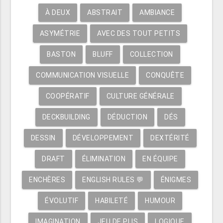
À DEUX
ABSTRAIT
AMBIANCE
ASYMÉTRIE
AVEC DES TOUT PETITS
BASTON
BLUFF
COLLECTION
COMMUNICATION VISUELLE
CONQUÊTE
COOPÉRATIF
CULTURE GÉNÉRALE
DECKBUILDING
DÉDUCTION
DÉS
DESSIN
DÉVELOPPEMENT
DEXTÉRITÉ
DRAFT
ÉLIMINATION
EN ÉQUIPE
ENCHÈRES
ENGLISH RULES 💬
ÉNIGMES
ÉVOLUTIF
HABILETÉ
HUMOUR
IMAGINATION
JEU DE PLIS
LOGIQUE