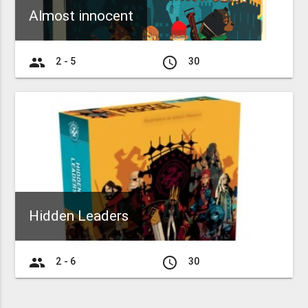
Almost innocent
group
access_time
2 - 5
30
Hidden Leaders
group
access_time
2 - 6
30