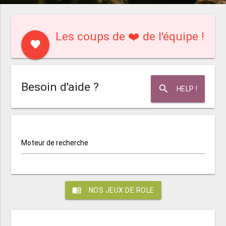
Les coups de ❤️ de l'équipe !
favorite
Besoin d'aide ?
search
HELP !
Moteur de recherche
menu_book
NOS JEUX DE ROLE