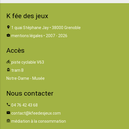
K fée des jeux
location_on
1 quai Stéphane Jay • 38000 Grenoble
business_center
mentions légales
• 2007 - 2026
Accès
directions_bike
piste cyclable V63
tram
tram B
Notre-Dame - Musée
Nous contacter
phone
04 76 42 43 68
email
contact@kfeedesjeux.com
balance
médiation à la consommation