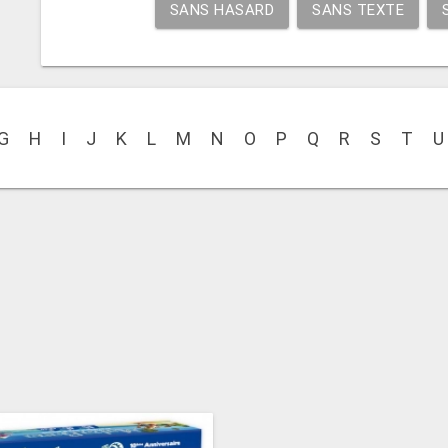
SANS HASARD
SANS TEXTE
G
H
I
J
K
L
M
N
O
P
Q
R
S
T
U