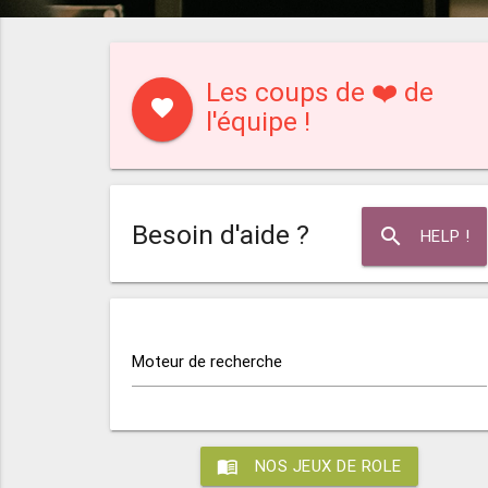
Les coups de ❤️ de
favorite
l'équipe !
Besoin d'aide ?
search
HELP !
Moteur de recherche
menu_book
NOS JEUX DE ROLE