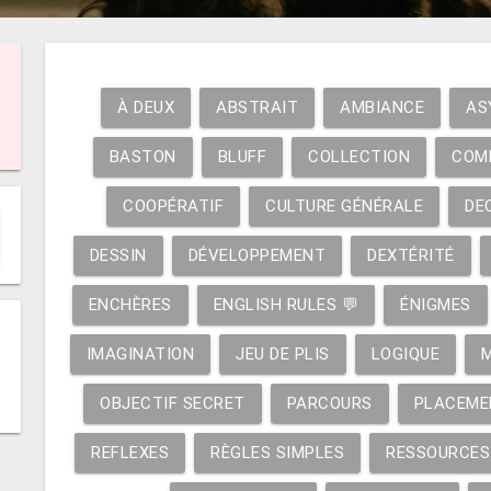
À DEUX
ABSTRAIT
AMBIANCE
AS
BASTON
BLUFF
COLLECTION
COM
COOPÉRATIF
CULTURE GÉNÉRALE
DE
DESSIN
DÉVELOPPEMENT
DEXTÉRITÉ
ENCHÈRES
ENGLISH RULES 💬
ÉNIGMES
IMAGINATION
JEU DE PLIS
LOGIQUE
OBJECTIF SECRET
PARCOURS
PLACEME
REFLEXES
RÈGLES SIMPLES
RESSOURCES