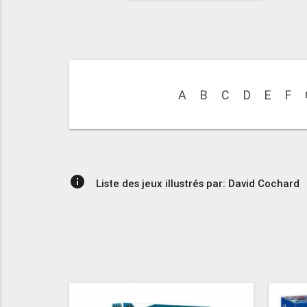
A
B
C
D
E
F
info
Liste des jeux illustrés par: David Cochard