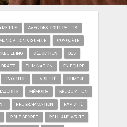
YMÉTRIE
AVEC DES TOUT PETITS
MUNICATION VISUELLE
CONQUÊTE
CKBUILDING
DÉDUCTION
DÉS
DRAFT
ÉLIMINATION
EN ÉQUIPE
ÉVOLUTIF
HABILETÉ
HUMOUR
MAJORITÉ
MÉMOIRE
NÉGOCIATION
NT
PROGRAMMATION
RAPIDITÉ
RÔLE SECRET
ROLL AND WRITE