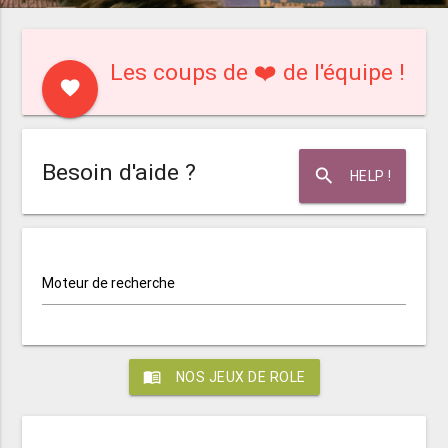
Les coups de ❤️ de l'équipe !
favorite
Besoin d'aide ?
search
HELP !
Moteur de recherche
menu_book
NOS JEUX DE ROLE