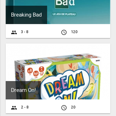
Breaking Bad
group
access_time
3 - 8
120
Dream On!
group
access_time
2 - 8
20