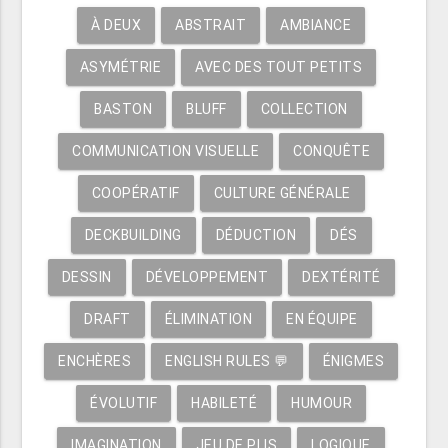
À DEUX
ABSTRAIT
AMBIANCE
ASYMÉTRIE
AVEC DES TOUT PETITS
BASTON
BLUFF
COLLECTION
COMMUNICATION VISUELLE
CONQUÊTE
COOPÉRATIF
CULTURE GÉNÉRALE
DECKBUILDING
DÉDUCTION
DÉS
DESSIN
DÉVELOPPEMENT
DEXTÉRITÉ
DRAFT
ÉLIMINATION
EN ÉQUIPE
ENCHÈRES
ENGLISH RULES 💬
ÉNIGMES
ÉVOLUTIF
HABILETÉ
HUMOUR
IMAGINATION
JEU DE PLIS
LOGIQUE