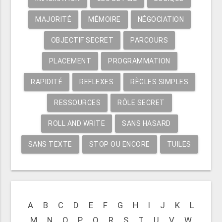
MAJORITÉ
MÉMOIRE
NÉGOCIATION
OBJECTIF SECRET
PARCOURS
PLACEMENT
PROGRAMMATION
RAPIDITÉ
REFLEXES
RÈGLES SIMPLES
RESSOURCES
RÔLE SECRET
ROLL AND WRITE
SANS HASARD
SANS TEXTE
STOP OU ENCORE
TUILES
A
B
C
D
E
F
G
H
I
J
K
L
M
N
O
P
Q
R
S
T
U
V
W