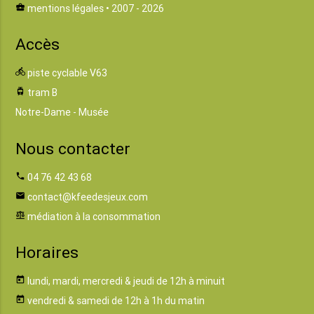
business_center
mentions légales
• 2007 - 2026
Accès
directions_bike
piste cyclable V63
tram
tram B
Notre-Dame - Musée
Nous contacter
phone
04 76 42 43 68
email
contact@kfeedesjeux.com
balance
médiation à la consommation
Horaires
today
lundi, mardi, mercredi & jeudi de 12h à minuit
today
vendredi & samedi de 12h à 1h du matin