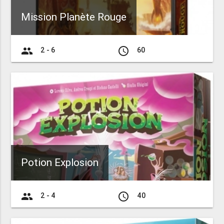
Mission Planète Rouge
group
access_time
2 - 6
60
Potion Explosion
group
access_time
2 - 4
40