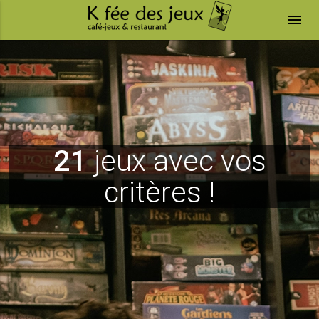
menu
21
jeux avec vos
critères !