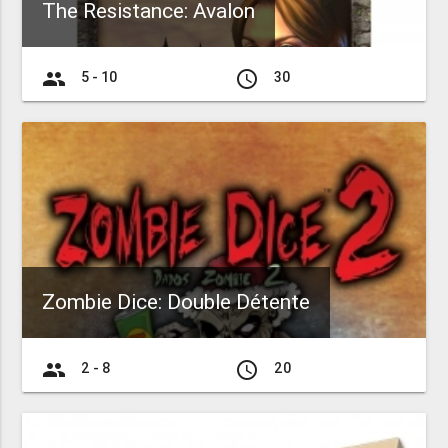
The Resistance: Avalon
group
access_time
5 - 10
30
Zombie Dice: Double Détente
group
access_time
2 - 8
20