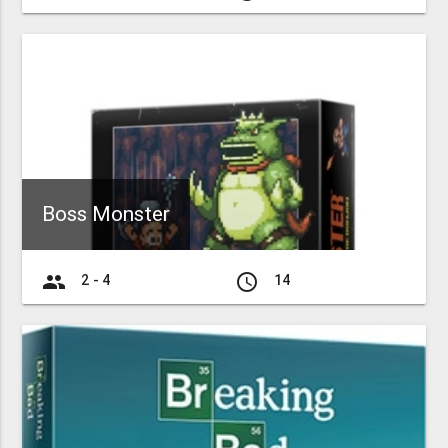
Boss Monster
group
access_time
2 - 4
14