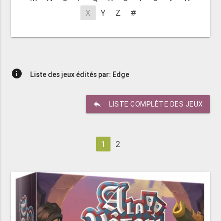
X
Y
Z
#
info
Liste des jeux édités par: Edge
reply
LISTE COMPLÈTE DES JEUX
1
2