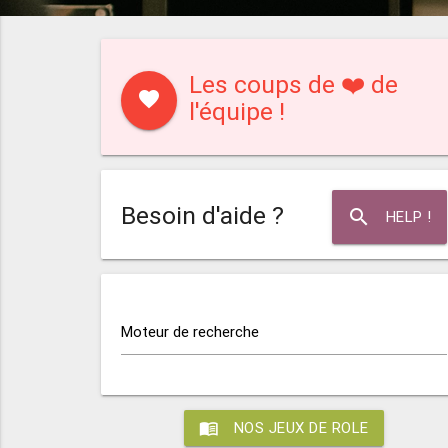
Les coups de ❤️ de
favorite
l'équipe !
Besoin d'aide ?
search
HELP !
Moteur de recherche
menu_book
NOS JEUX DE ROLE