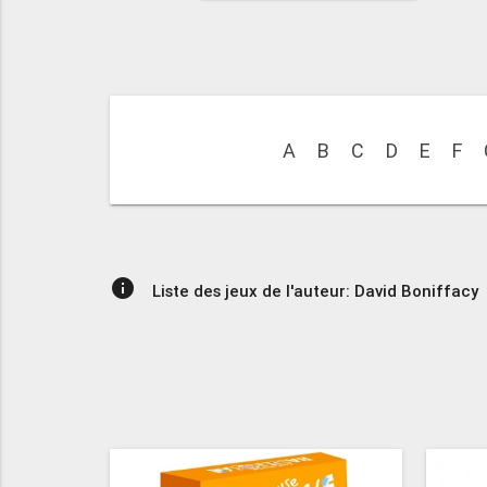
A
B
C
D
E
F
info
Liste des jeux de l'auteur: David Boniffacy