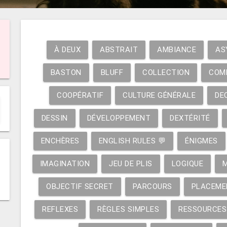
À DEUX
ABSTRAIT
AMBIANCE
AS
BASTON
BLUFF
COLLECTION
COM
COOPÉRATIF
CULTURE GÉNÉRALE
DE
DESSIN
DÉVELOPPEMENT
DEXTÉRITÉ
ENCHÈRES
ENGLISH RULES 💬
ÉNIGMES
IMAGINATION
JEU DE PLIS
LOGIQUE
OBJECTIF SECRET
PARCOURS
PLACEME
REFLEXES
RÈGLES SIMPLES
RESSOURCES