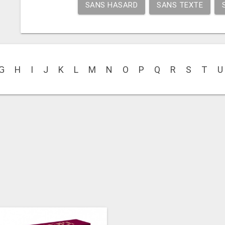
SANS HASARD
SANS TEXTE
G
H
I
J
K
L
M
N
O
P
Q
R
S
T
U