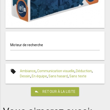
Moteur de recherche
local_offer
Ambiance
,
Communication visuelle
,
Déduction
,
Dessin
,
En équipe
,
Sans hasard
,
Sans texte
reply
RETOUR À LA LISTE