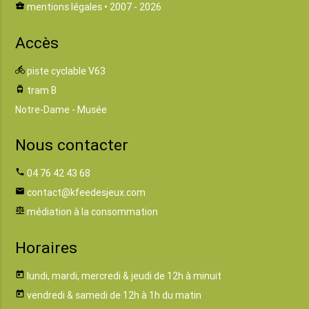
business_center
mentions légales
• 2007 - 2026
Accès
directions_bike
piste cyclable V63
tram
tram B
Notre-Dame - Musée
Nous contacter
phone
04 76 42 43 68
email
contact@kfeedesjeux.com
balance
médiation à la consommation
Horaires
today
lundi, mardi, mercredi & jeudi de 12h à minuit
today
vendredi & samedi de 12h à 1h du matin