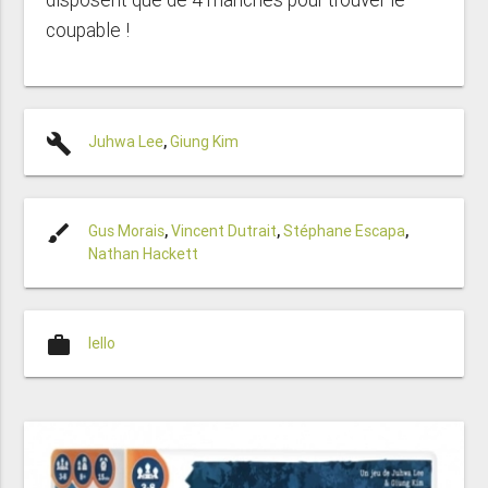
coupable !
build
Juhwa Lee
,
Giung Kim
brush
Gus Morais
,
Vincent Dutrait
,
Stéphane Escapa
,
Nathan Hackett
work
Iello