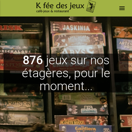
menu
876
jeux sur nos
étagères, pour le
moment...