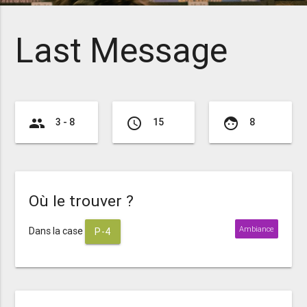
Last Message
group
access_time
face
3 - 8
15
8
Où le trouver ?
Ambiance
Dans la case
P-4