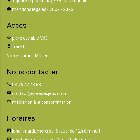
1 quai Stéphane Jay • 38000 Grenoble
business_center
mentions légales
• 2007 - 2026
Accès
directions_bike
piste cyclable V63
tram
tram B
Notre-Dame - Musée
Nous contacter
phone
04 76 42 43 68
email
contact@kfeedesjeux.com
balance
médiation à la consommation
Horaires
today
lundi, mardi, mercredi & jeudi de 12h à minuit
today
vendredi & samedi de 12h à 1h du matin