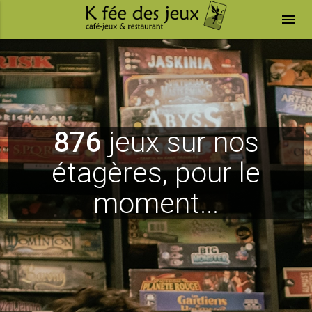
menu
876
jeux sur nos
étagères, pour le
moment...