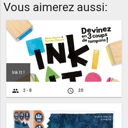
Vous aimerez aussi:
Ink It !
group
access_time
2 - 8
20