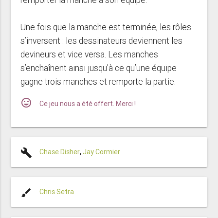
Une fois que la manche est terminée, les rôles
s’inversent : les dessinateurs deviennent les
devineurs et vice versa. Les manches
s’enchaînent ainsi jusqu’à ce qu’une équipe
gagne trois manches et remporte la partie.
mood
Ce jeu nous a été offert. Merci !
build
Chase Disher
,
Jay Cormier
brush
Chris Setra