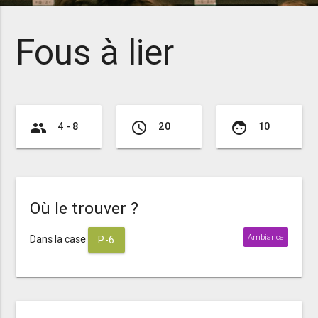
Fous à lier
group
access_time
face
4 - 8
20
10
Où le trouver ?
Ambiance
Dans la case
P-6