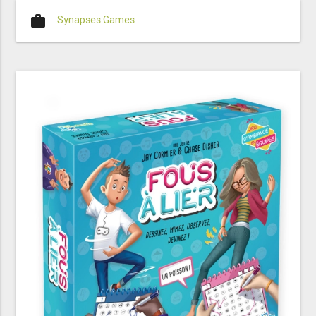
work
Synapses Games