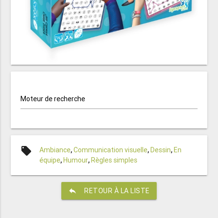
Moteur de recherche
local_offer
Ambiance
,
Communication visuelle
,
Dessin
,
En
équipe
,
Humour
,
Règles simples
reply
RETOUR À LA LISTE