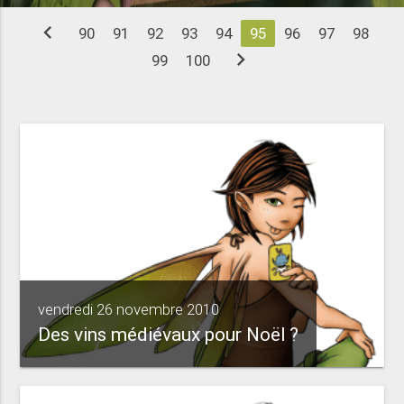
chevron_left
90
91
92
93
94
95
96
97
98
chevron_right
99
100
vendredi 26 novembre 2010
Des vins médiévaux pour Noël ?