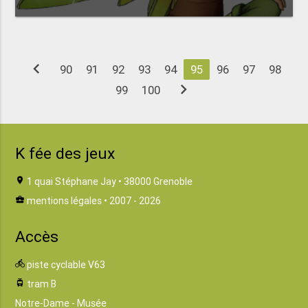
chevron_left
90
91
92
93
94
95
96
97
98
chevron_right
99
100
K fée des jeux
location_on
1 quai Stéphane Jay • 38000 Grenoble
business_center
mentions légales
• 2007 - 2026
Accès
directions_bike
piste cyclable V63
tram
tram B
Notre-Dame - Musée