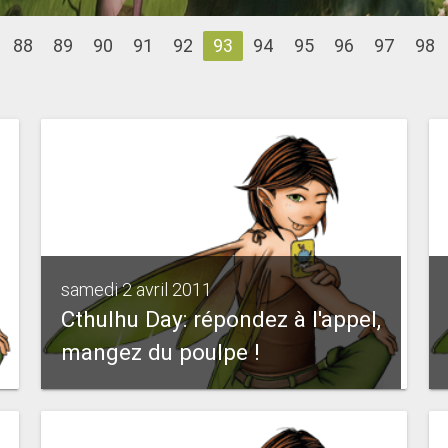
88
89
90
91
92
93
94
95
96
97
98
samedi 2 avril 2011
Cthulhu Day: répondez à l'appel,
mangez du poulpe !