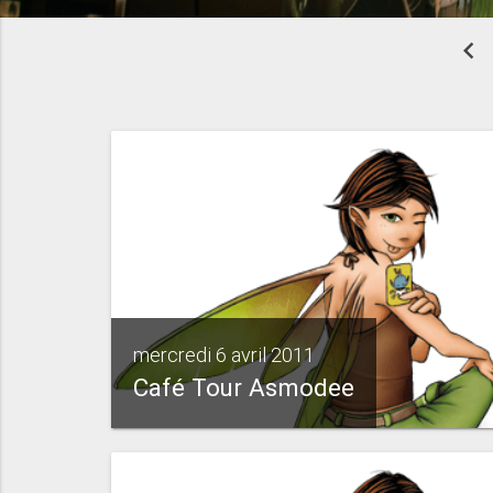
chevron_left
mercredi 6 avril 2011
Café Tour Asmodee