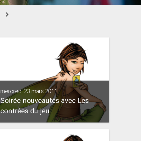
chevron_right
mercredi 23 mars 2011
Soirée nouveautés avec Les
contrées du jeu