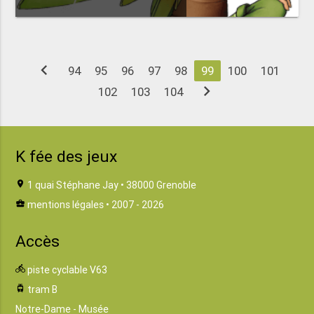
chevron_left
94
95
96
97
98
99
100
101
chevron_right
102
103
104
K fée des jeux
location_on
1 quai Stéphane Jay • 38000 Grenoble
business_center
mentions légales
• 2007 - 2026
Accès
directions_bike
piste cyclable V63
tram
tram B
Notre-Dame - Musée