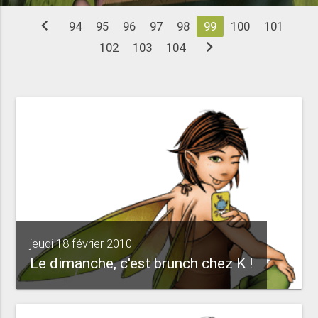
chevron_left
94
95
96
97
98
99
100
101
chevron_right
102
103
104
jeudi 18 février 2010
Le dimanche, c'est brunch chez K !