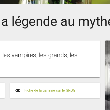
 la légende au myt
 les vampires, les grands, les
link
Fiche de la gamme sur le
GROG