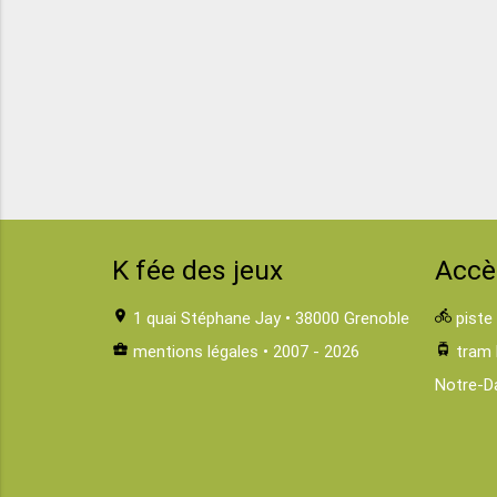
K fée des jeux
Accè
location_on
1 quai Stéphane Jay • 38000 Grenoble
directions_bike
piste
business_center
mentions légales
• 2007 - 2026
tram
tram 
Notre-D