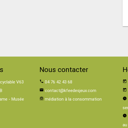
s
Nous contacter
H
 cyclable V63
phone
04 76 42 43 68
today
B
email
contact@kfeedesjeux.com
today
ame - Musée
balance
médiation à la consommation
watch_later
se
watch_later
au