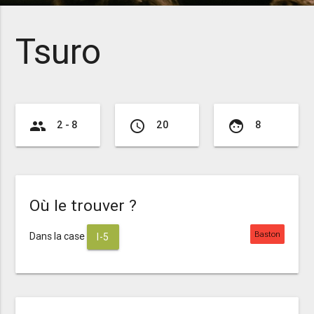
Tsuro
group
access_time
face
2 - 8
20
8
Où le trouver ?
Baston
Dans la case
I-5