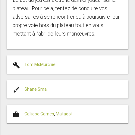
plateau. Pour cela, tentez de conduire vos
adversaires à se rencontrer ou à poursuivre leur
propre voie hors du plateau tout en vous
mettant à l’abri de leurs manœuvres.
build
Tom McMurchie
brush
Shane Small
work
Calliope Games
,
Matagot