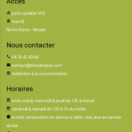
Accès
directions_bike
piste cyclable V63
tram
tram B
Notre-Dame - Musée
Nous contacter
phone
04 76 42 43 68
email
contact@kfeedesjeux.com
balance
médiation à la consommation
Horaires
today
lundi, mardi, mercredi & jeudi de 12h à minuit
today
vendredi & samedi de 12h à 1h du matin
watch_later
le midi: restauration en service à table / bar, jeux en service
au bar