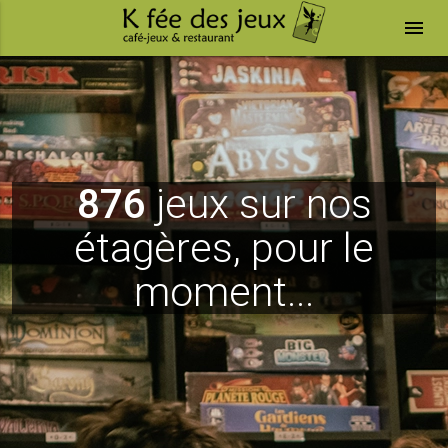
menu
876
jeux sur nos
étagères, pour le
moment...