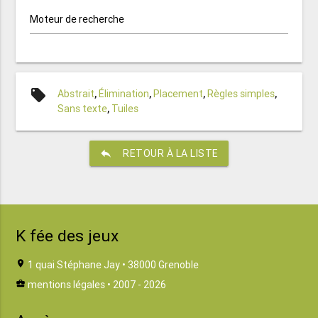
Moteur de recherche
local_offer
Abstrait
,
Élimination
,
Placement
,
Règles simples
,
Sans texte
,
Tuiles
reply
RETOUR À LA LISTE
K fée des jeux
location_on
1 quai Stéphane Jay • 38000 Grenoble
business_center
mentions légales
• 2007 - 2026