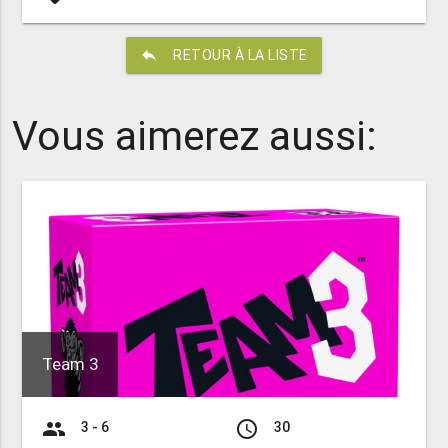
reply
RETOUR À LA LISTE
Vous aimerez aussi:
Team 3
group
access_time
3 - 6
30