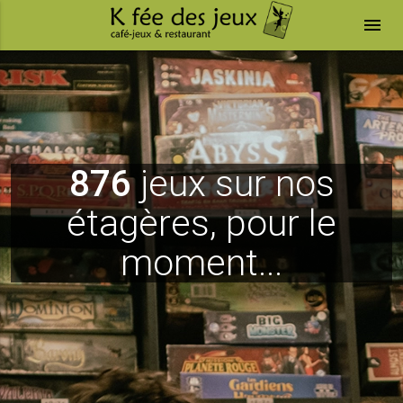
menu
876
jeux sur nos
étagères, pour le
moment...