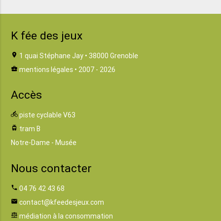
K fée des jeux
location_on
1 quai Stéphane Jay • 38000 Grenoble
business_center
mentions légales
• 2007 - 2026
Accès
directions_bike
piste cyclable V63
tram
tram B
Notre-Dame - Musée
Nous contacter
phone
04 76 42 43 68
email
contact@kfeedesjeux.com
balance
médiation à la consommation