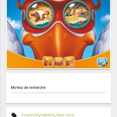
Moteur de recherche
local_offer
Coopératif
,
Habileté
,
Sans texte