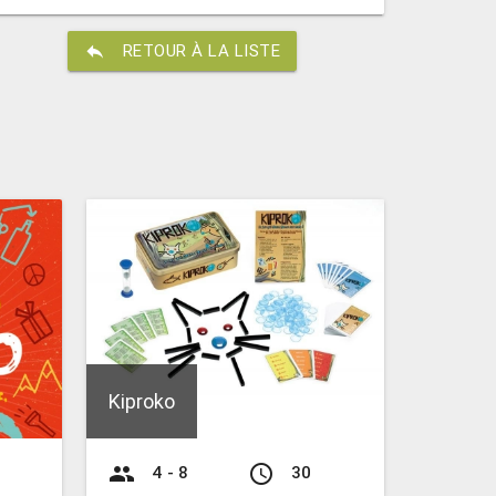
reply
RETOUR À LA LISTE
Kiproko
group
access_time
4 - 8
30