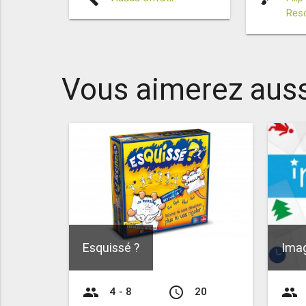
Res
Vous aimerez auss
Esquissé ?
Ima
group
access_time
group
4 - 8
20