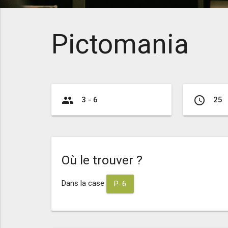
Pictomania
group
access_time
3 - 6
25
Où le trouver ?
Dans la case
P-6