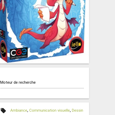
Moteur de recherche
local_offer
Ambiance
,
Communication visuelle
,
Dessin