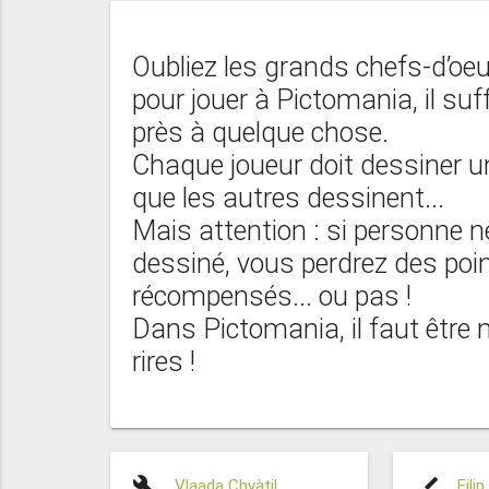
Oubliez les grands chefs-d’oeu
pour jouer à Pictomania, il su
près à quelque chose.
Chaque joueur doit dessiner 
que les autres dessinent...
Mais attention : si personne 
dessiné, vous perdrez des poin
récompensés... ou pas !
Dans Pictomania, il faut être 
rires !
build
brush
Vlaada Chvàtil
Fili