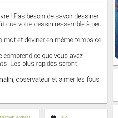
vre ! Pas besoin de savoir dessiner
ffit que votre dessin ressemble à peu
un mot et deviner en même temps ce
ne comprend ce que vous avez
ts. Les plus rapides seront
malin, observateur et aimer les fous
work
p Murmak
,
Andreas
Iello