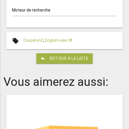
Moteur de recherche
local_offer
Coopératif
,
English rules 💬
reply
RETOUR À LA LISTE
Vous aimerez aussi: