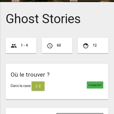
Ghost Stories
group
access_time
face
1 - 4
60
12
Où le trouver ?
Coopératif
Dans la case
J-2