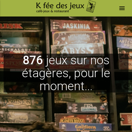
menu
876
jeux sur nos
étagères, pour le
moment...