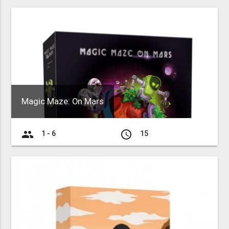
Magic Maze: On Mars
group
access_time
1 - 6
15