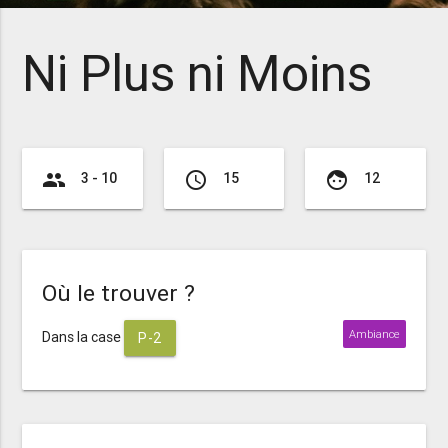
Ni Plus ni Moins
group
access_time
face
3 - 10
15
12
Où le trouver ?
Ambiance
Dans la case
P-2