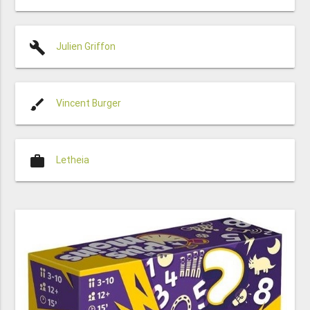
build
Julien Griffon
brush
Vincent Burger
work
Letheia