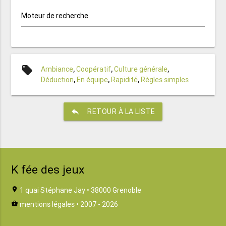
Moteur de recherche
local_offer
Ambiance
,
Coopératif
,
Culture générale
,
Déduction
,
En équipe
,
Rapidité
,
Règles simples
reply
RETOUR À LA LISTE
K fée des jeux
location_on
1 quai Stéphane Jay • 38000 Grenoble
business_center
mentions légales
• 2007 - 2026