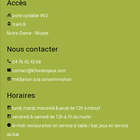
Accès
directions_bike
piste cyclable V63
tram
tram B
Notre-Dame - Musée
Nous contacter
phone
04 76 42 43 68
email
contact@kfeedesjeux.com
balance
médiation à la consommation
Horaires
today
lundi, mardi, mercredi & jeudi de 12h à minuit
today
vendredi & samedi de 12h à 1h du matin
watch_later
le midi: restauration en service à table / bar, jeux en service
au bar