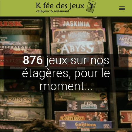
menu
876
jeux sur nos
étagères, pour le
moment...