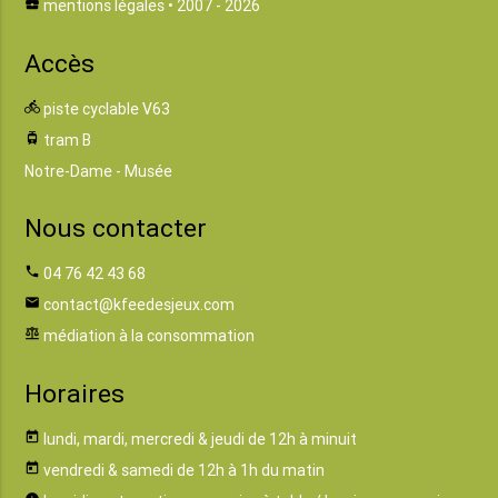
business_center
mentions légales
• 2007 - 2026
Accès
directions_bike
piste cyclable V63
tram
tram B
Notre-Dame - Musée
Nous contacter
phone
04 76 42 43 68
email
contact@kfeedesjeux.com
balance
médiation à la consommation
Horaires
today
lundi, mardi, mercredi & jeudi de 12h à minuit
today
vendredi & samedi de 12h à 1h du matin