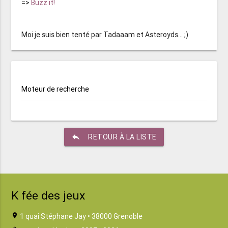
=>
Buzz it!
Moi je suis bien tenté par Tadaaam et Asteroyds... ;)
Moteur de recherche
reply
RETOUR À LA LISTE
K fée des jeux
location_on
1 quai Stéphane Jay • 38000 Grenoble