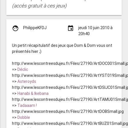
(accès gratuit à ces jeux)
face
event
PhilippeKFDJ
jeudi 10 juin 2010 à
20h40
Un petit récapitulatif des jeux que Dom & Dom vous ont
présentés hier ;)
http://www.lescontreesdujeu.fr/Files/27190/ArtDOC001Small.j
=>
Déclic
http://www.lescontreesdujeu.fr/Files/27190/ArtYST019Small.j
=>
Asteroyds
http://www.lescontreesdujeu.fr/Files/27190/ArtDSIJC01Small.j
=>
Hanabi & Ikebana
http://www.lescontreesdujeu.fr/Files/27190/ArtTAMU01Small.j
=>
Tadaaam !
http://www.lescontreesdujeu.fr/Files/27190/ArtDOBSmall.jpg
=>
Dobble
http://www.lescontreesdujeu.fr/Files/27190/ArtBUZ01Small.jp